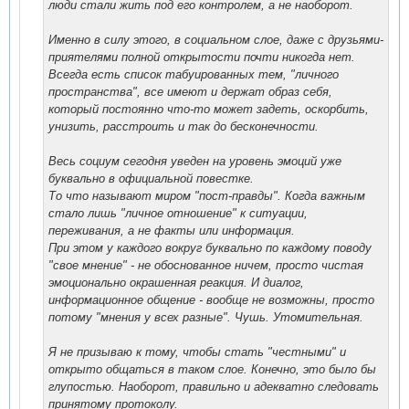
люди стали жить под его контролем, а не наоборот.
Именно в силу этого, в социальном слое, даже с друзьями-
приятелями полной открытости почти никогда нет.
Всегда есть список табуированных тем, "личного
пространства", все имеют и держат образ себя,
который постоянно что-то может задеть, оскорбить,
унизить, расстроить и так до бесконечности.
Весь социум сегодня уведен на уровень эмоций уже
буквально в официальной повестке.
То что называют миром "пост-правды". Когда важным
стало лишь "личное отношение" к ситуации,
переживания, а не факты или информация.
При этом у каждого вокруг буквально по каждому поводу
"свое мнение" - не обоснованное ничем, просто чистая
эмоционально окрашенная реакция. И диалог,
информационное общение - вообще не возможны, просто
потому "мнения у всех разные". Чушь. Утомительная.
Я не призываю к тому, чтобы стать "честными" и
открыто общаться в таком слое. Конечно, это было бы
глупостью. Наоборот, правильно и адекватно следовать
принятому протоколу.