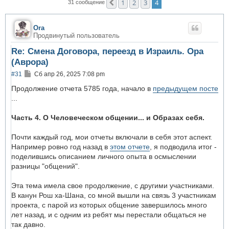
1
2
3
4
Пред.
31 сообщение
Ora
Продвинутый пользователь
Re: Смена Договора, переезд в Израиль. Ора
(Аврора)
С
#31
Сб апр 26, 2025 7:08 pm
о
о
Продолжение отчета 5785 года, начало в
предыдущем посте
б
...
щ
е
н
Часть 4. О Человеческом общении... и Образах себя.
и
е
Почти каждый год, мои отчеты включали в себя этот аспект.
Например ровно год назад в
этом отчете
, я подводила итог -
поделившись описанием личного опыта в осмыслении
разницы "общений".
Эта тема имела свое продолжение, с другими участниками.
В канун Рош ха-Шана, со мной вышли на связь 3 участникам
проекта, с парой из которых общение завершилось много
лет назад, и с одним из ребят мы перестали общаться не
так давно.