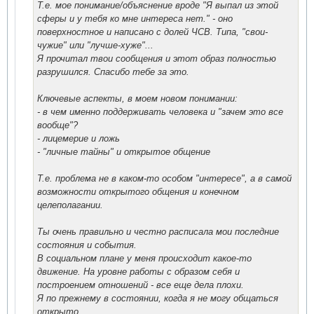
Т.е. мое понимание/объяснение вроде "Я выпал из этой
сферы и у тебя ко мне интереса нет." - оно
поверхностное и написано с долей ЧСВ. Типа, "свои-
чужие" или "лучше-хуже"...
Я прочитал твои сообщения и этот образ полностью
разрушился. Спасибо тебе за это.
Ключевые аспекты, в моем новом понимании:
- в чем именно поддерживать человека и "зачем это все
вообще"?
- лицемерие и ложь
- "личные тайны" и открытое общение
Т.е. проблема не в каком-то особом "интересе", а в самой
возможности открытого общения и конечном
целеполагании.
Ты очень правильно и честно расписала мои последние
состояния и события.
В социальном плане у меня происходит какое-то
движение. На уровне работы с образом себя и
построением отношений - все еще дела плохи.
Я по прежнему в состоянии, когда я не могу общаться
открыто.