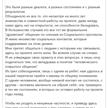
Это были разные диалоги, в разных состояниях и с разным
результатом.
Объединяло их все то, что несмотря на много лет
знакомства и совместной работы на проекте, даже между
нами здесь нет ни открытости, ни способности беседовать.
В большинстве случаев это все тот же формальное
"дружеское" общение по спискам из Социального протокола.
Я имею множество социальных контактов, которые
поддерживаю на этом уровне.
Мне претит, общаться с людьми с которыми нас связывало,
здесь на проекте нечто иное. Во всяком случае на словах.
Я не утверждаю свою правоту в этих вопросах, я лишь хочу
поделиться тем, что вкладываю в понятие "человеческого
открытого общения".
Из трех собеседников, лишь с одним из ребят, нам удалось в
нашей переписке прийти к какому-то общему пониманию.
С одним человеком, вообще никакой контакт не состоялся, с
другим - человека заклинило на образе себя, чсв, примерно
в тех же состояниях, в которых он оставил работу на проекте
годы назад.
Чтобы не уходить в ненужные частности, я приведу здесь
отрывок нашей переписки с тем адептом, с которым мы