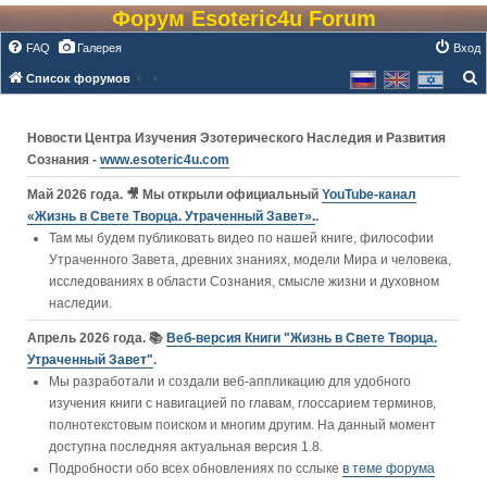
Форум Esoteric4u Forum
FAQ
Галерея
Вход
Список форумов
о
и
Новости Центра Изучения Эзотерического Наследия и Развития
с
Сознания -
www.esoteric4u.com
к
Май 2026 года. 🎥 Мы открыли официальный
YouTube‑канал
«Жизнь в Свете Творца. Утраченный Завет».
.
Там мы будем публиковать видео по нашей книге, философии
Утраченного Завета, древних знаниях, модели Мира и человека,
исследованиях в области Сознания, смысле жизни и духовном
наследии.
Апрель 2026 года. 📚
Веб-версия Книги "Жизнь в Свете Творца.
Утраченный Завет"
.
Мы разработали и создали веб-аппликацию для удобного
изучения книги c навигацией по главам, глоссарием терминов,
полнотекстовым поиском и многим другим. На данный момент
доступна последняя актуальная версия 1.8.
Подробности обо всех обновлениях по сслыке
в теме форума