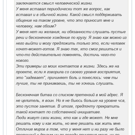
заключается смысл человеческой жизни.
У меня вставал периодически тот же вопрос, как
вставал и в обычной жизни. Какой смысл поддерживать
общение на таком уровне, что это приносит мне и
человеку, нам обоим?
У меня нет ни желания, ни обязанности слушать пустые
речи и бесконечное хождение по кругу. Я знаю как можно из
него выйти и могу предложить только это, если человек
хочет-может-готов. Я знаю тех, кто смог решиться и
что-то действительно поменять, достичь чего-то
нового.
Эти примеры из моих контактов в жизни. Здесь же на
проекте, если я говорила со своего уровня восприятия,
это "задевает", причиняет боль и понеслось: чем ты
лучше, ты не принимаешь, ты не хочешь слушать.
Бесконечная битва со списком претензий в мой адрес. Я
не целитель, я воин. Но я не бъюсь больше на уровне чсв,
это пустое занятие. В итоге, предпочту прекратить
такой контакт по собственной инициативе.
Люди живут свои жизни, кто как и где может. Не мне
решать кому и как жить, но мне решать как жить мне.
Отличие миров в том, что у меня нет и ни разу не было
претензий к другим ни по поводу принятия меня, ни по