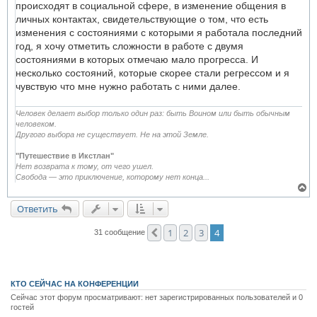
происходят в социальной сфере, в изменение общения в
личных контактах, свидетельствующие о том, что есть
изменения с состояниями с которыми я работала последний
год, я хочу отметить сложности в работе с двумя
состояниями в которых отмечаю мало прогресса. И
несколько состояний, которые скорее стали регрессом и я
чувствую что мне нужно работать с ними далее.
Человек делает выбор только один раз: быть Воином или быть обычным
человеком.
Другого выбора не существует. Не на этой Земле.
"Путешествие в Икстлан"
Нет возврата к тому, от чего ушел.
Свобода — это приключение, которому нет конца...
В
е
р
Ответить
н
у
1
2
3
4
Пред.
31 сообщение
т
ь
с
я
к
КТО СЕЙЧАС НА КОНФЕРЕНЦИИ
н
а
Сейчас этот форум просматривают: нет зарегистрированных пользователей и 0
ч
гостей
а