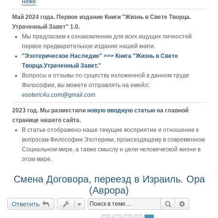
ниже
.
Май 2024 года. Первое издание Книги "Жизнь в Свете Творца.
Утраченный Завет" 1.0.
Мы предлагаем к ознакомлению для всех ищущих личностей
первое предварительное издание нашей книги.
"Эзотерическое Наследие" >>> Книга "Жизнь в Свете
Творца.Утраченный Завет."
Вопросы и отзывы по существу изложенной в данном труде
Философии, вы можете отправлять на емейл:
esoteric4u.com@gmail.com
2023 год. Мы разместили
новую вводную статью
на главной
странице нашего сайта.
В статье отображено наше текущие восприятие и отношение к
вопросам Философии Эзотерики, происходящему в современном
Социальном мире, а также смыслу и цели человеческой жизни в
этом мире.
Смена Договора, переезд в Израиль. Ора
(Аврора)
Поиск
Расширен
Ответить