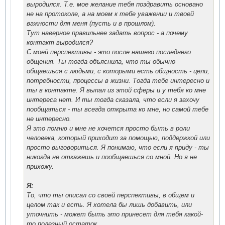
выродился. Т.е. мое желание тебя поздравить основано
не на протоколе, а на моем к тебе уважении и твоей
важности для меня (пусть и в прошлом).
Тут наверное правильнее задать вопрос - а почему
контакт выродился?
С моей перспективы - это после нашего последнего
общения. Ты тогда объяснила, что ты обычно
общаешься с людьми, с которыми есть общность - цели,
потребности, процессы в жизни. Тогда тебе интересно и
ты в контакте. Я выпал из этой сферы и у тебя ко мне
интереса нет. И ты тогда сказала, что если я захочу
пообщаться - ты всегда открыта ко мне, но самой тебе
не интересно.
Я это помню и мне не хочется просто быть в роли
человека, который приходит за помощью, поддержкой или
просто выговориться. Я понимаю, что если я приду - ты
никогда не откажешь и пообщаешься со мной. Но я не
прихожу.
Я:
То, что ты описал со своей перспективы, в общем и
целом так и есть. Я хотела бы лишь добавить, или
уточнить - может быть это принесет для тебя какой-
то полезный остаток.