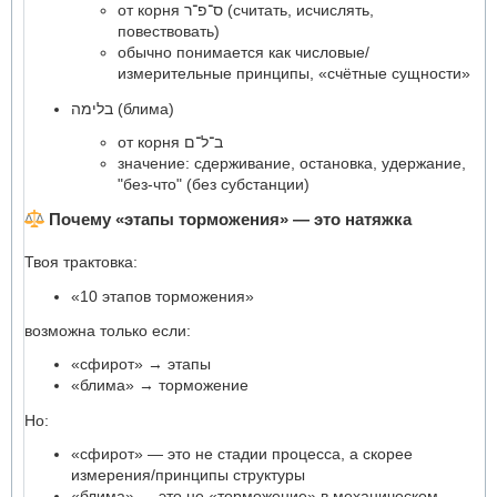
от корня ס־פ־ר (считать, исчислять,
повествовать)
обычно понимается как числовые/
измерительные принципы, «счётные сущности»
בלימה (блима)
от корня ב־ל־ם
значение: сдерживание, остановка, удержание,
"без-что" (без субстанции)
Почему «этапы торможения» — это натяжка
Твоя трактовка:
«10 этапов торможения»
возможна только если:
«сфирот» → этапы
«блима» → торможение
Но:
«сфирот» — это не стадии процесса, а скорее
измерения/принципы структуры
«блима» — это не «торможение» в механическом