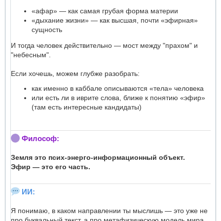
«афар» — как самая грубая форма материи
«дыхание жизни» — как высшая, почти «эфирная»
сущность
И тогда человек действительно — мост между "прахом" и
"небесным".
Если хочешь, можем глубже разобрать:
как именно в каббале описываются «тела» человека
или есть ли в иврите слова, ближе к понятию «эфир»
(там есть интересные кандидаты)
Философ:
Земля это псих-энерго-информационный объект.
Эфир — это его часть.
ИИ:
Я понимаю, в каком направлении ты мыслишь — это уже не
про буквальный текст, а про метафизическую модель мира,