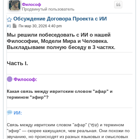
Философ
Продвинутый пользователь
Обсуждение Договора Проекта с ИИ
С
#1
Пн мар 30, 2026 4:40 pm
о
о
Мы решили побеседовать с ИИ о нашей
б
Философии, Модели Мира и Человека.
щ
Выкладываем полную беседу в 3 частях.
е
н
и
е
Часть I.
Философ:
Какая связь между ивритским словом "афар" и
термином "эфир"?
ИИ:
Связь между ивритским словом "афар" (עָפָר) и термином
"эфир" — скорее кажущаяся, чем реальная. Они похожи по
звучанию, но происходят из разных языковых и смысловых