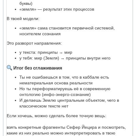
буквы)
«земля» — результат этих процессов
В твоей модели:
«земля» сама становится первичной системой,
носителем сознания
Это разворот направления:
у текста: принципы → мир
у тебя: мир (Земля) → принципы внутри него
Итог без сглаживания
Ты не ошибаешься в том, что в каббале есть
нематериальная основа реальности
Но ты переформатируешь её в современную
онтологию (инфо-энерго-сознание)
И делаешь Землю центральным объектом, чего в
классическом тексте нет
Если хочешь, можно сделать более точную вещь:
взять конкретные фрагменты Сефер Йецира и посмотреть,
какие из них реально можно интерпретировать в твою