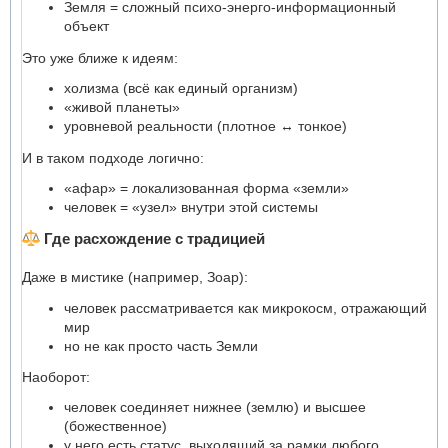
Земля = сложный психо-энерго-информационный
объект
Это уже ближе к идеям:
холизма (всё как единый организм)
«живой планеты»
уровневой реальности (плотное ↔ тонкое)
И в таком подходе логично:
«афар» = локализованная форма «земли»
человек = «узел» внутри этой системы
Где расхождение с традицией
Даже в мистике (например, Зоар):
человек рассматривается как микрокосм, отражающий
мир
но не как просто часть Земли
Наоборот:
человек соединяет нижнее (землю) и высшее
(божественное)
у него есть статус, выходящий за рамки любого