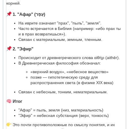
корней.
1. "Афар" (עָפָר)
На иврите означает "прах", "пыль", "земля".
Часто встречается в Библия (например: «ибо прах ты
и в прах возвратишься»).
Связан с материальным, земным, тленным.
2. "Эфир"
Происходит от древнегреческого слова αἰθήρ (aithēr).
В Древнегреческая философия обозначал:
«верхний воздух», «небесное вещество»
позже — гипотетическую среду для
распространения света (в физике XIX века)
Связан с небесным, тонким, нематериальным.
Итог
"Афар" = пыль, земля (низ, материальность)
"Эфир" = небесная субстанция (верх, тонкость)
Это почти противоположные по смыслу понятия, и их