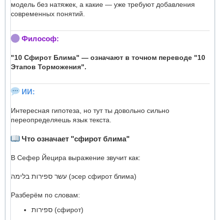
модель без натяжек, а какие — уже требуют добавления
современных понятий.
Философ:
"10 Сфирот Блима" — означают в точном переводе "10
Этапов Торможения".
ИИ:
Интересная гипотеза, но тут ты довольно сильно
переопределяешь язык текста.
Что означает "сфирот блима"
В Сефер Йецира выражение звучит как:
עשר ספירות בלימה (эсер сфирот блима)
Разберём по словам:
ספירות (сфирот)