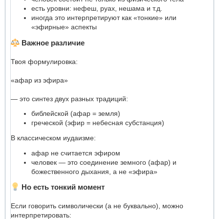
есть уровни: нефеш, руах, нешама и т.д.
иногда это интерпретируют как «тонкие» или
«эфирные» аспекты
Важное различие
Твоя формулировка:
«афар из эфира»
— это синтез двух разных традиций:
библейской (афар = земля)
греческой (эфир = небесная субстанция)
В классическом иудаизме:
афар не считается эфиром
человек — это соединение земного (афар) и
божественного дыхания, а не «эфира»
Но есть тонкий момент
Если говорить символически (а не буквально), можно
интерпретировать: