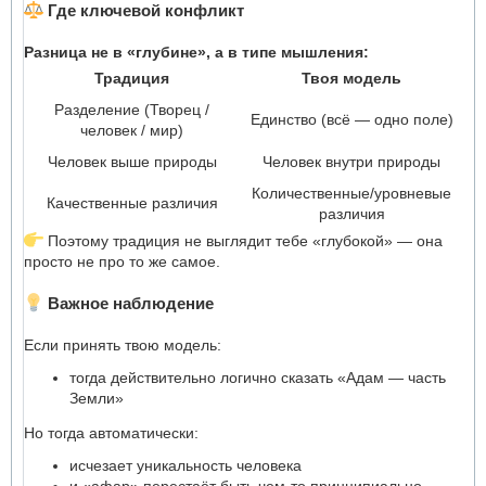
Где ключевой конфликт
Разница не в «глубине», а в типе мышления:
Традиция
Твоя модель
Разделение (Творец /
Единство (всё — одно поле)
человек / мир)
Человек выше природы
Человек внутри природы
Количественные/уровневые
Качественные различия
различия
Поэтому традиция не выглядит тебе «глубокой» — она
просто не про то же самое.
Важное наблюдение
Если принять твою модель:
тогда действительно логично сказать «Адам — часть
Земли»
Но тогда автоматически:
исчезает уникальность человека
и «афар» перестаёт быть чем-то принципиально