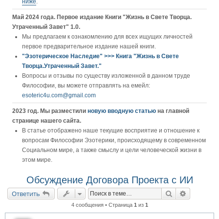
ниже
.
Май 2024 года. Первое издание Книги "Жизнь в Свете Творца.
Утраченный Завет" 1.0.
Мы предлагаем к ознакомлению для всех ищущих личностей
первое предварительное издание нашей книги.
"Эзотерическое Наследие" >>> Книга "Жизнь в Свете
Творца.Утраченный Завет."
Вопросы и отзывы по существу изложенной в данном труде
Философии, вы можете отправлять на емейл:
esoteric4u.com@gmail.com
2023 год. Мы разместили
новую вводную статью
на главной
странице нашего сайта.
В статье отображено наше текущие восприятие и отношение к
вопросам Философии Эзотерики, происходящему в современном
Социальном мире, а также смыслу и цели человеческой жизни в
этом мире.
Обсуждение Договора Проекта с ИИ
Поиск
Расширен
Ответить
4 сообщения • Страница
1
из
1