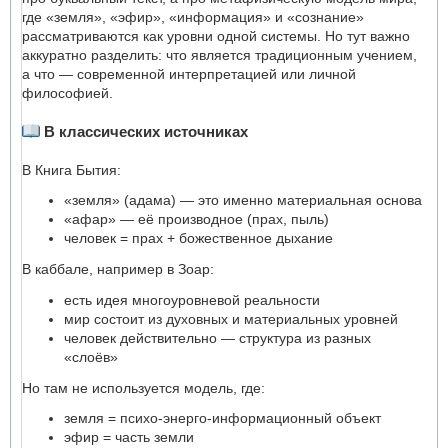
где «земля», «эфир», «информация» и «сознание»
рассматриваются как уровни одной системы. Но тут важно
аккуратно разделить: что является традиционным учением,
а что — современной интерпретацией или личной
философией.
В классических источниках
В Книга Бытия:
«земля» (адама) — это именно материальная основа
«афар» — её производное (прах, пыль)
человек = прах + божественное дыхание
В каббале, например в Зоар:
есть идея многоуровневой реальности
мир состоит из духовных и материальных уровней
человек действительно — структура из разных
«слоёв»
Но там не используется модель, где:
земля = психо-энерго-информационный объект
эфир = часть земли