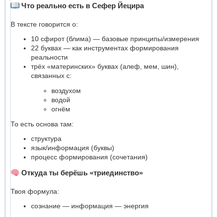
Что реально есть в Сефер Йецира
В тексте говорится о:
10 сфирот (блима) — базовые принципы/измерения
22 буквах — как инструментах формирования
реальности
трёх «материнских» буквах (алеф, мем, шин),
связанных с:
воздухом
водой
огнём
То есть основа там:
структура
язык/информация (буквы)
процесс формирования (сочетания)
Откуда ты берёшь «триединство»
Твоя формула:
сознание — информация — энергия