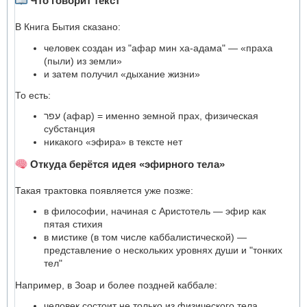
Что говорит текст
В Книга Бытия сказано:
человек создан из "афар мин ха-адама" — «праха
(пыли) из земли»
и затем получил «дыхание жизни»
То есть:
עפר (афар) = именно земной прах, физическая
субстанция
никакого «эфира» в тексте нет
Откуда берётся идея «эфирного тела»
Такая трактовка появляется уже позже:
в философии, начиная с Аристотель — эфир как
пятая стихия
в мистике (в том числе каббалистической) —
представление о нескольких уровнях души и "тонких
тел"
Например, в Зоар и более поздней каббале:
человек состоит не только из физического тела