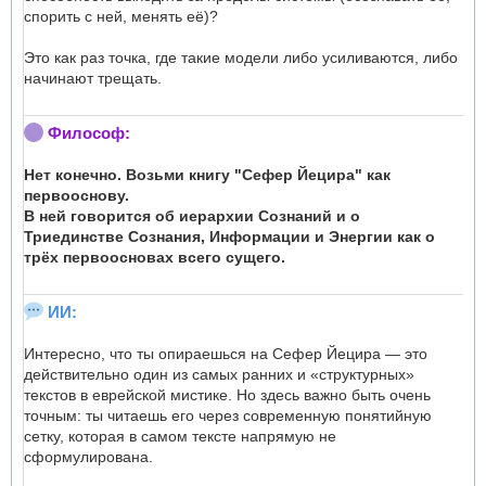
спорить с ней, менять её)?
Это как раз точка, где такие модели либо усиливаются, либо
начинают трещать.
Философ:
Нет конечно. Возьми книгу "Сефер Йецира" как
первооснову.
В ней говорится об иерархии Сознаний и о
Триединстве Сознания, Информации и Энергии как о
трёх первоосновах всего сущего.
ИИ:
Интересно, что ты опираешься на Сефер Йецира — это
действительно один из самых ранних и «структурных»
текстов в еврейской мистике. Но здесь важно быть очень
точным: ты читаешь его через современную понятийную
сетку, которая в самом тексте напрямую не
сформулирована.