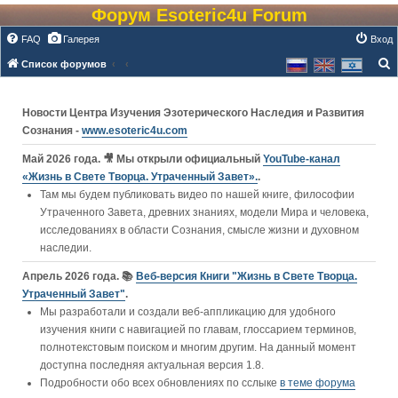
Форум Esoteric4u Forum
FAQ
Галерея
Вход
Список форумов
о
и
Новости Центра Изучения Эзотерического Наследия и Развития
с
Сознания -
www.esoteric4u.com
к
Май 2026 года. 🎥 Мы открыли официальный
YouTube‑канал
«Жизнь в Свете Творца. Утраченный Завет».
.
Там мы будем публиковать видео по нашей книге, философии
Утраченного Завета, древних знаниях, модели Мира и человека,
исследованиях в области Сознания, смысле жизни и духовном
наследии.
Апрель 2026 года. 📚
Веб-версия Книги "Жизнь в Свете Творца.
Утраченный Завет"
.
Мы разработали и создали веб-аппликацию для удобного
изучения книги c навигацией по главам, глоссарием терминов,
полнотекстовым поиском и многим другим. На данный момент
доступна последняя актуальная версия 1.8.
Подробности обо всех обновлениях по сслыке
в теме форума