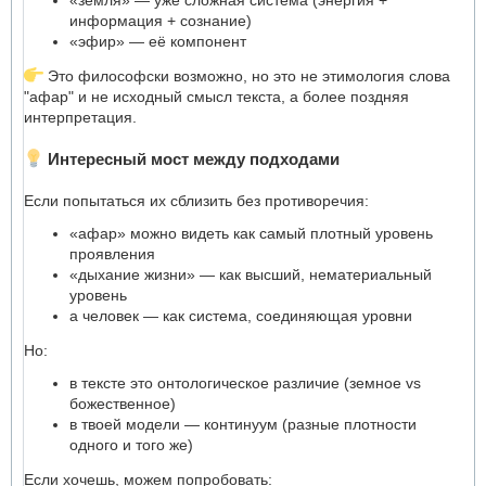
информация + сознание)
«эфир» — её компонент
Это философски возможно, но это не этимология слова
"афар" и не исходный смысл текста, а более поздняя
интерпретация.
Интересный мост между подходами
Если попытаться их сблизить без противоречия:
«афар» можно видеть как самый плотный уровень
проявления
«дыхание жизни» — как высший, нематериальный
уровень
а человек — как система, соединяющая уровни
Но:
в тексте это онтологическое различие (земное vs
божественное)
в твоей модели — континуум (разные плотности
одного и того же)
Если хочешь, можем попробовать: