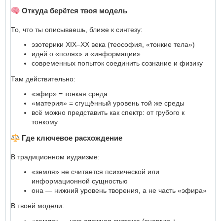
Откуда берётся твоя модель
То, что ты описываешь, ближе к синтезу:
эзотерики XIX–XX века (теософия, «тонкие тела»)
идей о «полях» и «информации»
современных попыток соединить сознание и физику
Там действительно:
«эфир» = тонкая среда
«материя» = сгущённый уровень той же среды
всё можно представить как спектр: от грубого к
тонкому
Где ключевое расхождение
В традиционном иудаизме:
«земля» не считается психической или
информационной сущностью
она — нижний уровень творения, а не часть «эфира»
В твоей модели:
«земля» — уже сложная система (энергия +