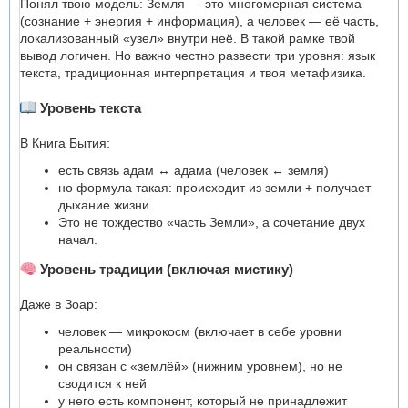
Понял твою модель: Земля — это многомерная система
(сознание + энергия + информация), а человек — её часть,
локализованный «узел» внутри неё. В такой рамке твой
вывод логичен. Но важно честно развести три уровня: язык
текста, традиционная интерпретация и твоя метафизика.
Уровень текста
В Книга Бытия:
есть связь адам ↔ адама (человек ↔ земля)
но формула такая: происходит из земли + получает
дыхание жизни
Это не тождество «часть Земли», а сочетание двух
начал.
Уровень традиции (включая мистику)
Даже в Зоар:
человек — микрокосм (включает в себе уровни
реальности)
он связан с «землёй» (нижним уровнем), но не
сводится к ней
у него есть компонент, который не принадлежит