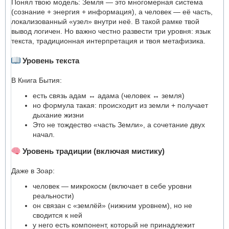
Понял твою модель: Земля — это многомерная система
(сознание + энергия + информация), а человек — её часть,
локализованный «узел» внутри неё. В такой рамке твой
вывод логичен. Но важно честно развести три уровня: язык
текста, традиционная интерпретация и твоя метафизика.
Уровень текста
В Книга Бытия:
есть связь адам ↔ адама (человек ↔ земля)
но формула такая: происходит из земли + получает
дыхание жизни
Это не тождество «часть Земли», а сочетание двух
начал.
Уровень традиции (включая мистику)
Даже в Зоар:
человек — микрокосм (включает в себе уровни
реальности)
он связан с «землёй» (нижним уровнем), но не
сводится к ней
у него есть компонент, который не принадлежит