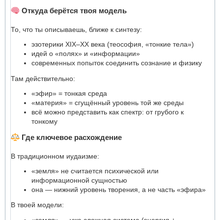
Откуда берётся твоя модель
То, что ты описываешь, ближе к синтезу:
эзотерики XIX–XX века (теософия, «тонкие тела»)
идей о «полях» и «информации»
современных попыток соединить сознание и физику
Там действительно:
«эфир» = тонкая среда
«материя» = сгущённый уровень той же среды
всё можно представить как спектр: от грубого к
тонкому
Где ключевое расхождение
В традиционном иудаизме:
«земля» не считается психической или
информационной сущностью
она — нижний уровень творения, а не часть «эфира»
В твоей модели:
«земля» — уже сложная система (энергия +