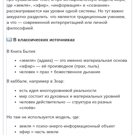
где «земля», «эфир», «информация» и «сознание»
рассматриваются как уровни одной системы. Но тут важно
аккуратно разделить: что является традиционным учением,
а что — современной интерпретацией или личной
философией.
В классических источниках
В Книга Бытия:
«земля» (адама) — это именно материальная основа
«афар» — её производное (прах, пыль)
человек = прах + божественное дыхание
В каббале, например в Зоар:
есть идея многоуровневой реальности
мир состоит из духовных и материальных уровней
человек действительно — структура из разных
«слоёв»
Но там не используется модель, где:
земля = психо-энерго-информационный объект
эфир = часть земли