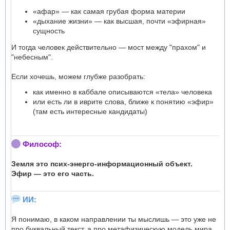
«афар» — как самая грубая форма материи
«дыхание жизни» — как высшая, почти «эфирная»
сущность
И тогда человек действительно — мост между "прахом" и
"небесным".
Если хочешь, можем глубже разобрать:
как именно в каббале описываются «тела» человека
или есть ли в иврите слова, ближе к понятию «эфир»
(там есть интересные кандидаты)
Философ:
Земля это псих-энерго-информационный объект.
Эфир — это его часть.
ИИ:
Я понимаю, в каком направлении ты мыслишь — это уже не
про буквальный текст, а про метафизическую модель мира,