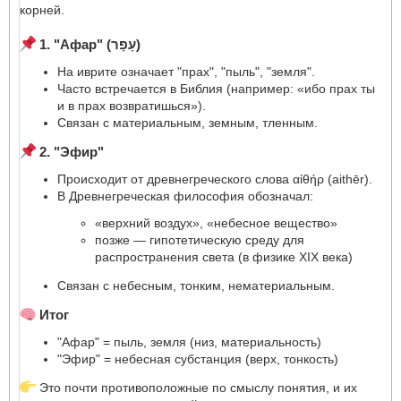
корней.
1. "Афар" (עָפָר)
На иврите означает "прах", "пыль", "земля".
Часто встречается в Библия (например: «ибо прах ты
и в прах возвратишься»).
Связан с материальным, земным, тленным.
2. "Эфир"
Происходит от древнегреческого слова αἰθήρ (aithēr).
В Древнегреческая философия обозначал:
«верхний воздух», «небесное вещество»
позже — гипотетическую среду для
распространения света (в физике XIX века)
Связан с небесным, тонким, нематериальным.
Итог
"Афар" = пыль, земля (низ, материальность)
"Эфир" = небесная субстанция (верх, тонкость)
Это почти противоположные по смыслу понятия, и их