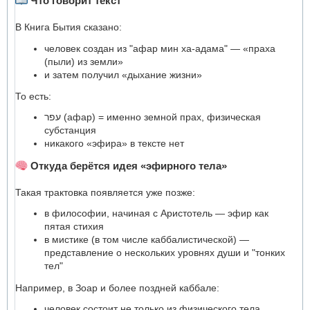
Что говорит текст
В Книга Бытия сказано:
человек создан из "афар мин ха-адама" — «праха
(пыли) из земли»
и затем получил «дыхание жизни»
То есть:
עפר (афар) = именно земной прах, физическая
субстанция
никакого «эфира» в тексте нет
Откуда берётся идея «эфирного тела»
Такая трактовка появляется уже позже:
в философии, начиная с Аристотель — эфир как
пятая стихия
в мистике (в том числе каббалистической) —
представление о нескольких уровнях души и "тонких
тел"
Например, в Зоар и более поздней каббале:
человек состоит не только из физического тела