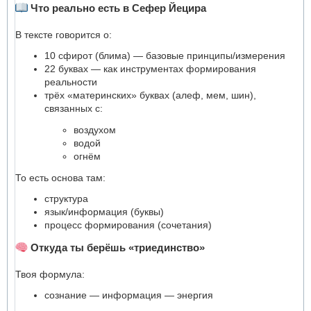
Что реально есть в Сефер Йецира
В тексте говорится о:
10 сфирот (блима) — базовые принципы/измерения
22 буквах — как инструментах формирования
реальности
трёх «материнских» буквах (алеф, мем, шин),
связанных с:
воздухом
водой
огнём
То есть основа там:
структура
язык/информация (буквы)
процесс формирования (сочетания)
Откуда ты берёшь «триединство»
Твоя формула:
сознание — информация — энергия