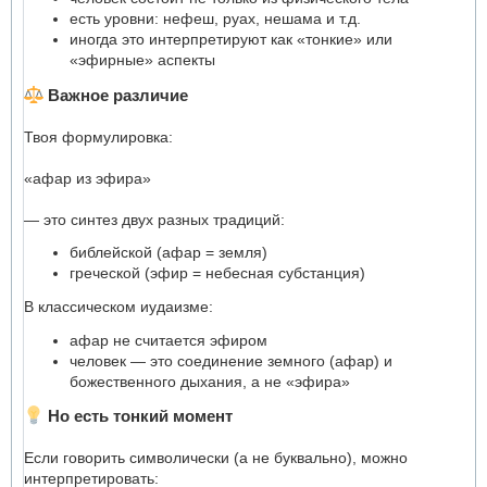
есть уровни: нефеш, руах, нешама и т.д.
иногда это интерпретируют как «тонкие» или
«эфирные» аспекты
Важное различие
Твоя формулировка:
«афар из эфира»
— это синтез двух разных традиций:
библейской (афар = земля)
греческой (эфир = небесная субстанция)
В классическом иудаизме:
афар не считается эфиром
человек — это соединение земного (афар) и
божественного дыхания, а не «эфира»
Но есть тонкий момент
Если говорить символически (а не буквально), можно
интерпретировать: