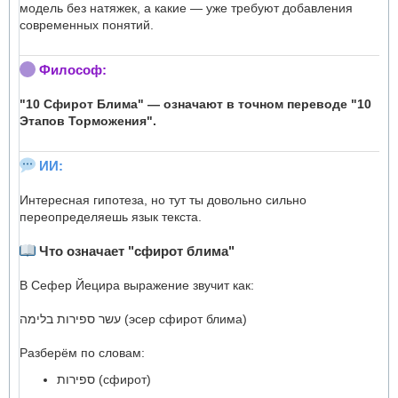
модель без натяжек, а какие — уже требуют добавления
современных понятий.
Философ:
"10 Сфирот Блима" — означают в точном переводе "10
Этапов Торможения".
ИИ:
Интересная гипотеза, но тут ты довольно сильно
переопределяешь язык текста.
Что означает "сфирот блима"
В Сефер Йецира выражение звучит как:
עשר ספירות בלימה (эсер сфирот блима)
Разберём по словам:
ספירות (сфирот)