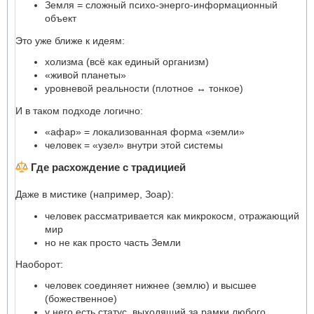
Земля = сложный психо-энерго-информационный
объект
Это уже ближе к идеям:
холизма (всё как единый организм)
«живой планеты»
уровневой реальности (плотное ↔ тонкое)
И в таком подходе логично:
«афар» = локализованная форма «земли»
человек = «узел» внутри этой системы
Где расхождение с традицией
Даже в мистике (например, Зоар):
человек рассматривается как микрокосм, отражающий
мир
но не как просто часть Земли
Наоборот:
человек соединяет нижнее (землю) и высшее
(божественное)
у него есть статус, выходящий за рамки любого