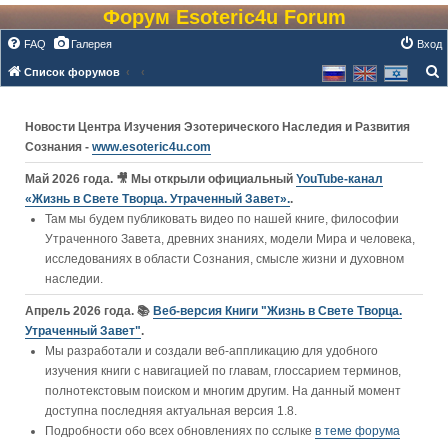
Форум Esoteric4u Forum
FAQ
Галерея
Вход
Список форумов
о
и
Новости Центра Изучения Эзотерического Наследия и Развития
с
Сознания -
www.esoteric4u.com
к
Май 2026 года. 🎥 Мы открыли официальный
YouTube‑канал
«Жизнь в Свете Творца. Утраченный Завет».
.
Там мы будем публиковать видео по нашей книге, философии
Утраченного Завета, древних знаниях, модели Мира и человека,
исследованиях в области Сознания, смысле жизни и духовном
наследии.
Апрель 2026 года. 📚
Веб-версия Книги "Жизнь в Свете Творца.
Утраченный Завет"
.
Мы разработали и создали веб-аппликацию для удобного
изучения книги c навигацией по главам, глоссарием терминов,
полнотекстовым поиском и многим другим. На данный момент
доступна последняя актуальная версия 1.8.
Подробности обо всех обновлениях по сслыке
в теме форума