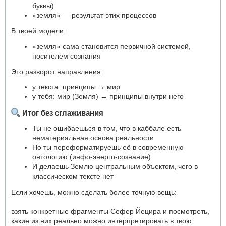
буквы)
«земля» — результат этих процессов
В твоей модели:
«земля» сама становится первичной системой,
носителем сознания
Это разворот направления:
у текста: принципы → мир
у тебя: мир (Земля) → принципы внутри него
Итог без сглаживания
Ты не ошибаешься в том, что в каббале есть
нематериальная основа реальности
Но ты переформатируешь её в современную
онтологию (инфо-энерго-сознание)
И делаешь Землю центральным объектом, чего в
классическом тексте нет
Если хочешь, можно сделать более точную вещь:
взять конкретные фрагменты Сефер Йецира и посмотреть,
какие из них реально можно интерпретировать в твою