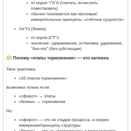
от корня ס־פ־ר (считать, исчислять,
повествовать)
обычно понимается как числовые/
измерительные принципы, «счётные сущности»
בלימה (блима)
от корня ב־ל־ם
значение: сдерживание, остановка, удержание,
"без-что" (без субстанции)
Почему «этапы торможения» — это натяжка
Твоя трактовка:
«10 этапов торможения»
возможна только если:
«сфирот» → этапы
«блима» → торможение
Но:
«сфирот» — это не стадии процесса, а скорее
измерения/принципы структуры
«блима» — это не «торможение» в механическом