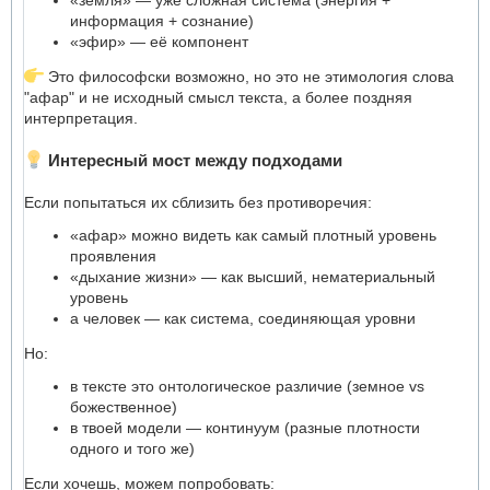
информация + сознание)
«эфир» — её компонент
Это философски возможно, но это не этимология слова
"афар" и не исходный смысл текста, а более поздняя
интерпретация.
Интересный мост между подходами
Если попытаться их сблизить без противоречия:
«афар» можно видеть как самый плотный уровень
проявления
«дыхание жизни» — как высший, нематериальный
уровень
а человек — как система, соединяющая уровни
Но:
в тексте это онтологическое различие (земное vs
божественное)
в твоей модели — континуум (разные плотности
одного и того же)
Если хочешь, можем попробовать: