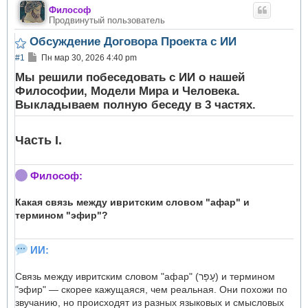
Философ
Продвинутый пользователь
Обсуждение Договора Проекта с ИИ
С
#1
Пн мар 30, 2026 4:40 pm
о
о
Мы решили побеседовать с ИИ о нашей
б
Философии, Модели Мира и Человека.
щ
Выкладываем полную беседу в 3 частях.
е
н
и
е
Часть I.
Философ:
Какая связь между ивритским словом "афар" и
термином "эфир"?
ИИ:
Связь между ивритским словом "афар" (עָפָר) и термином
"эфир" — скорее кажущаяся, чем реальная. Они похожи по
звучанию, но происходят из разных языковых и смысловых