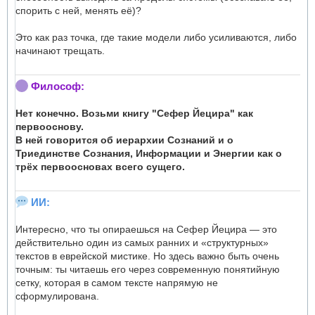
спорить с ней, менять её)?
Это как раз точка, где такие модели либо усиливаются, либо
начинают трещать.
Философ:
Нет конечно. Возьми книгу "Сефер Йецира" как
первооснову.
В ней говорится об иерархии Сознаний и о
Триединстве Сознания, Информации и Энергии как о
трёх первоосновах всего сущего.
ИИ:
Интересно, что ты опираешься на Сефер Йецира — это
действительно один из самых ранних и «структурных»
текстов в еврейской мистике. Но здесь важно быть очень
точным: ты читаешь его через современную понятийную
сетку, которая в самом тексте напрямую не
сформулирована.