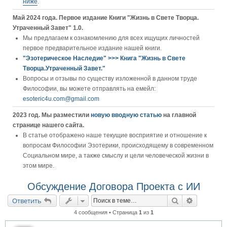
ниже
.
Май 2024 года. Первое издание Книги "Жизнь в Свете Творца.
Утраченный Завет" 1.0.
Мы предлагаем к ознакомлению для всех ищущих личностей
первое предварительное издание нашей книги.
"Эзотерическое Наследие" >>> Книга "Жизнь в Свете
Творца.Утраченный Завет."
Вопросы и отзывы по существу изложенной в данном труде
Философии, вы можете отправлять на емейл:
esoteric4u.com@gmail.com
2023 год. Мы разместили
новую вводную статью
на главной
странице нашего сайта.
В статье отображено наше текущие восприятие и отношение к
вопросам Философии Эзотерики, происходящему в современном
Социальном мире, а также смыслу и цели человеческой жизни в
этом мире.
Обсуждение Договора Проекта с ИИ
Поиск
Расширен
Ответить
4 сообщения • Страница
1
из
1