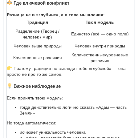
Где ключевой конфликт
Разница не в «глубине», а в типе мышления:
Традиция
Твоя модель
Разделение (Творец /
Единство (всё — одно поле)
человек / мир)
Человек выше природы
Человек внутри природы
Количественные/уровневые
Качественные различия
различия
Поэтому традиция не выглядит тебе «глубокой» — она
просто не про то же самое.
Важное наблюдение
Если принять твою модель:
тогда действительно логично сказать «Адам — часть
Земли»
Но тогда автоматически:
исчезает уникальность человека
и «афар» перестаёт быть чем-то принципиально