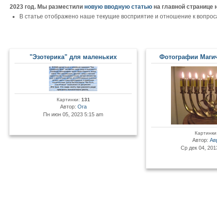
2023 год. Мы разместили
новую вводную статью
на главной странице 
В статье отображено наше текущие восприятие и отношение к вопрос
"Эзотерика" для маленьких
Фотографии Маги
Картинки:
131
Автор:
Ora
Пн июн 05, 2023 5:15 am
Картинки
Автор:
Ав
Ср дек 04, 201