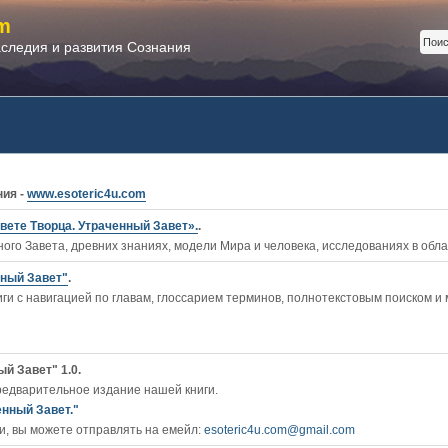
m
аследия и развития Сознания
ния -
www.esoteric4u.com
вете Творца. Утраченный Завет».
.
ого Завета, древних знаниях, модели Мира и человека, исследованиях в обл
нный Завет"
.
ги c навигацией по главам, глоссарием терминов, полнотекстовым поиском и
й Завет" 1.0.
редварительное издание нашей книги.
енный Завет."
, вы можете отправлять на емейл:
esoteric4u.com@gmail.com