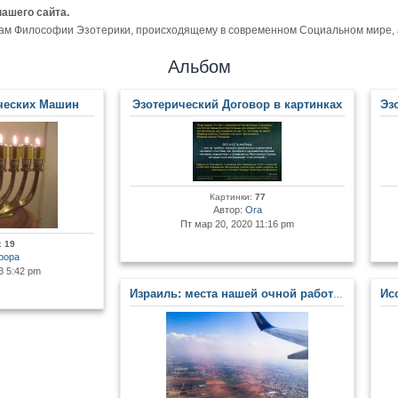
нашего сайта.
ам Философии Эзотерики, происходящему в современном Социальном мире, а 
Альбом
ческих Машин
Эзотерический Договор в картинках
Эзоте
Картинки:
77
Автор:
Ora
Пт мар 20, 2020 11:16 pm
:
19
рора
3 5:42 pm
Израиль: места нашей очной работы в Центре. Сакральные места Земли Обетованной
Иссл