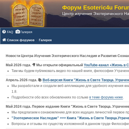
Форум Esoteric4u Foru
Центр изучения Эзотерического Н
FAQ
Галерея
Список форумов
Галерея
Новости Центра Изучения Эзотерического Наследия и Развития Созна
Май 2026 года. 🎥 Мы открыли официальный
YouTube‑канал «Жизнь в С
Там мы будем публиковать видео по нашей книге, философии Утраченн
Апрель 2026 года. 📚
Веб-версия Книги "Жизнь в Свете Творца. Утраче
Мы разработали и создали веб-аппликацию для удобного изучения кни
1.8.
Подробности обо всех обновлениях по сслыке
в теме форума ниже
.
Май 2024 года. Первое издание Книги "Жизнь в Свете Творца. Утраченны
Мы предлагаем к ознакомлению для всех ищущих личностей первое п
"Эзотерическое Наследие" >>> Книга "Жизнь в Свете Творца.Утрач
Вопросы и отзывы по существу изложенной в данном труде Философии