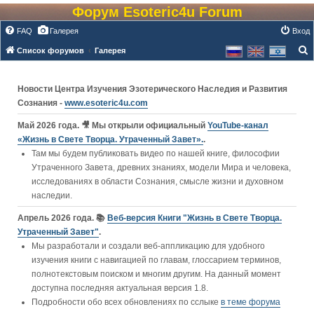
Форум Esoteric4u Forum
FAQ
Галерея
Вход
Список форумов
Галерея
о
и
Новости Центра Изучения Эзотерического Наследия и Развития
с
Сознания -
www.esoteric4u.com
к
Май 2026 года. 🎥 Мы открыли официальный
YouTube‑канал
«Жизнь в Свете Творца. Утраченный Завет».
.
Там мы будем публиковать видео по нашей книге, философии
Утраченного Завета, древних знаниях, модели Мира и человека,
исследованиях в области Сознания, смысле жизни и духовном
наследии.
Апрель 2026 года. 📚
Веб-версия Книги "Жизнь в Свете Творца.
Утраченный Завет"
.
Мы разработали и создали веб-аппликацию для удобного
изучения книги c навигацией по главам, глоссарием терминов,
полнотекстовым поиском и многим другим. На данный момент
доступна последняя актуальная версия 1.8.
Подробности обо всех обновлениях по сслыке
в теме форума