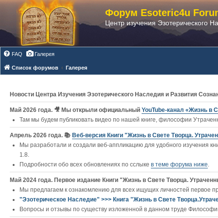
Форум Esoteric4u Foru
Центр изучения Эзотерического Н
FAQ
Галерея
Список форумов
Галерея
Новости Центра Изучения Эзотерического Наследия и Развития Созна
Май 2026 года. 🎥 Мы открыли официальный
YouTube‑канал «Жизнь в С
Там мы будем публиковать видео по нашей книге, философии Утраченн
Апрель 2026 года. 📚
Веб-версия Книги "Жизнь в Свете Творца. Утраче
Мы разработали и создали веб-аппликацию для удобного изучения кни
1.8.
Подробности обо всех обновлениях по сслыке
в теме форума ниже
.
Май 2024 года. Первое издание Книги "Жизнь в Свете Творца. Утраченны
Мы предлагаем к ознакомлению для всех ищущих личностей первое п
"Эзотерическое Наследие" >>> Книга "Жизнь в Свете Творца.Утрач
Вопросы и отзывы по существу изложенной в данном труде Философии