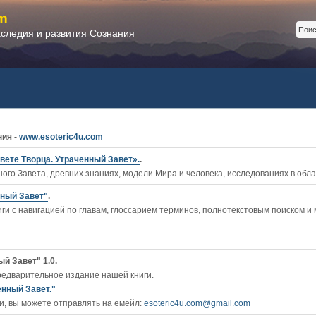
m
аследия и развития Сознания
ния -
www.esoteric4u.com
вете Творца. Утраченный Завет».
.
ого Завета, древних знаниях, модели Мира и человека, исследованиях в обл
нный Завет"
.
ги c навигацией по главам, глоссарием терминов, полнотекстовым поиском и
й Завет" 1.0.
редварительное издание нашей книги.
енный Завет."
, вы можете отправлять на емейл:
esoteric4u.com@gmail.com