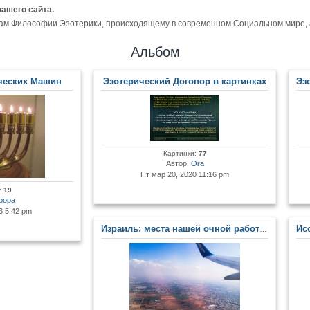
нашего сайта.
ам Философии Эзотерики, происходящему в современном Социальном мире, а 
Альбом
ческих Машин
Эзотерический Договор в картинках
Эзоте
Картинки:
77
Автор:
Ora
Пт мар 20, 2020 11:16 pm
:
19
рора
3 5:42 pm
Израиль: места нашей очной работы в Центре. Сакральные места Земли Обетованной
Иссл