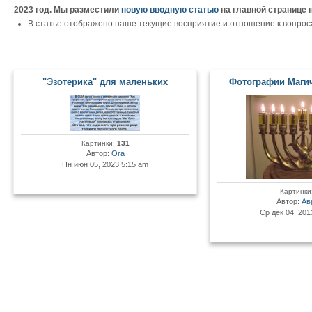
2023 год. Мы разместили
новую вводную статью
на главной странице 
В статье отображено наше текущие восприятие и отношение к вопрос
"Эзотерика" для маленьких
Фотографии Маги
Картинки:
131
Автор:
Ora
Пн июн 05, 2023 5:15 am
Картинки
Автор:
Ав
Ср дек 04, 201