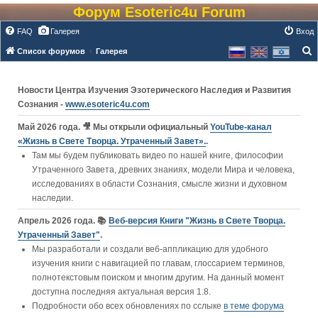
Форум Esoteric4u Forum
FAQ
Галерея
Вход
Список форумов
Галерея
о
и
Новости Центра Изучения Эзотерического Наследия и Развития
с
Сознания -
www.esoteric4u.com
к
Май 2026 года. 🎥 Мы открыли официальный
YouTube‑канал
«Жизнь в Свете Творца. Утраченный Завет».
.
Там мы будем публиковать видео по нашей книге, философии
Утраченного Завета, древних знаниях, модели Мира и человека,
исследованиях в области Сознания, смысле жизни и духовном
наследии.
Апрель 2026 года. 📚
Веб-версия Книги "Жизнь в Свете Творца.
Утраченный Завет"
.
Мы разработали и создали веб-аппликацию для удобного
изучения книги c навигацией по главам, глоссарием терминов,
полнотекстовым поиском и многим другим. На данный момент
доступна последняя актуальная версия 1.8.
Подробности обо всех обновлениях по сслыке
в теме форума