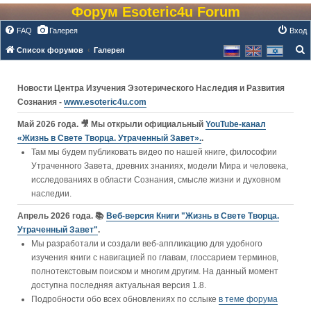
Форум Esoteric4u Forum
FAQ
Галерея
Вход
Список форумов
Галерея
о
и
Новости Центра Изучения Эзотерического Наследия и Развития
с
Сознания -
www.esoteric4u.com
к
Май 2026 года. 🎥 Мы открыли официальный
YouTube‑канал
«Жизнь в Свете Творца. Утраченный Завет».
.
Там мы будем публиковать видео по нашей книге, философии
Утраченного Завета, древних знаниях, модели Мира и человека,
исследованиях в области Сознания, смысле жизни и духовном
наследии.
Апрель 2026 года. 📚
Веб-версия Книги "Жизнь в Свете Творца.
Утраченный Завет"
.
Мы разработали и создали веб-аппликацию для удобного
изучения книги c навигацией по главам, глоссарием терминов,
полнотекстовым поиском и многим другим. На данный момент
доступна последняя актуальная версия 1.8.
Подробности обо всех обновлениях по сслыке
в теме форума