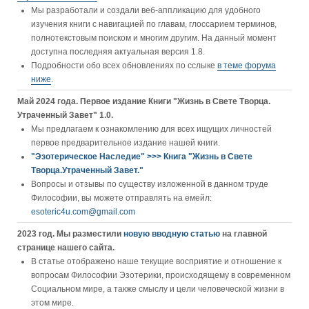
Мы разработали и создали веб-аппликацию для удобного
изучения книги c навигацией по главам, глоссарием терминов,
полнотекстовым поиском и многим другим. На данный момент
доступна последняя актуальная версия 1.8.
Подробности обо всех обновлениях по сслыке
в теме форума
ниже
.
Май 2024 года. Первое издание Книги "Жизнь в Свете Творца.
Утраченный Завет" 1.0.
Мы предлагаем к ознакомлению для всех ищущих личностей
первое предварительное издание нашей книги.
"Эзотерическое Наследие" >>> Книга "Жизнь в Свете
Творца.Утраченный Завет."
Вопросы и отзывы по существу изложенной в данном труде
Философии, вы можете отправлять на емейл:
esoteric4u.com@gmail.com
2023 год. Мы разместили
новую вводную статью
на главной
странице нашего сайта.
В статье отображено наше текущие восприятие и отношение к
вопросам Философии Эзотерики, происходящему в современном
Социальном мире, а также смыслу и цели человеческой жизни в
этом мире.