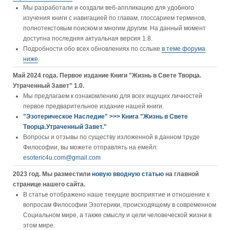
Мы разработали и создали веб-аппликацию для удобного
изучения книги c навигацией по главам, глоссарием терминов,
полнотекстовым поиском и многим другим. На данный момент
доступна последняя актуальная версия 1.8.
Подробности обо всех обновлениях по сслыке
в теме форума
ниже
.
Май 2024 года. Первое издание Книги "Жизнь в Свете Творца.
Утраченный Завет" 1.0.
Мы предлагаем к ознакомлению для всех ищущих личностей
первое предварительное издание нашей книги.
"Эзотерическое Наследие" >>> Книга "Жизнь в Свете
Творца.Утраченный Завет."
Вопросы и отзывы по существу изложенной в данном труде
Философии, вы можете отправлять на емейл:
esoteric4u.com@gmail.com
2023 год. Мы разместили
новую вводную статью
на главной
странице нашего сайта.
В статье отображено наше текущие восприятие и отношение к
вопросам Философии Эзотерики, происходящему в современном
Социальном мире, а также смыслу и цели человеческой жизни в
этом мире.