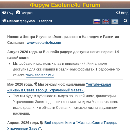
Форум Esoteric4u Forum
FAQ
Галерея
Вход
Список форумов
Галерея
о
и
Новости Центра Изучения Эзотерического Наследия и Развития
с
Сознания -
www.esoteric4u.com
к
Август 2026 года. 📖 В онлайн ридере доступна новая версия 1.9
нашей книги.
Мы добавили ряд новых глав и приложений. Книга также
доступна для скачивания в различных форматах. Подробнее по
ссылке:
www.esoteric.wiki
Май 2026 года. 🎥 Мы открыли официальный
YouTube‑канал
«Жизнь в Свете Творца. Утраченный Завет».
.
Там мы будем публиковать видео по нашей книге, философии
Утраченного Завета, древних знаниях, модели Мира и человека,
исследованиях в области Сознания, смысле жизни и духовном
наследии.
Апрель 2026 года. 📚
Веб-версия Книги "Жизнь в Свете Творца.
Утраченный Завет"
.