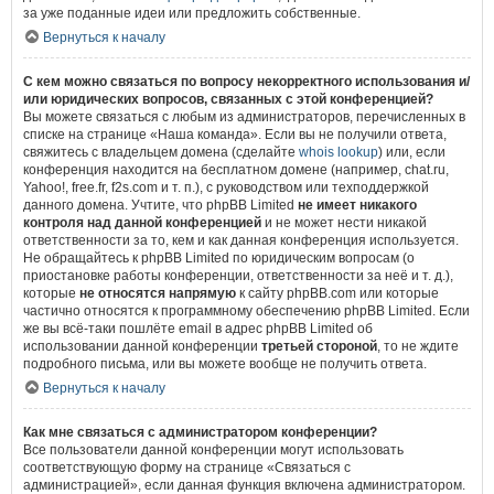
за уже поданные идеи или предложить собственные.
Вернуться к началу
С кем можно связаться по вопросу некорректного использования и/
или юридических вопросов, связанных с этой конференцией?
Вы можете связаться с любым из администраторов, перечисленных в
списке на странице «Наша команда». Если вы не получили ответа,
свяжитесь с владельцем домена (сделайте
whois lookup
) или, если
конференция находится на бесплатном домене (например, chat.ru,
Yahoo!, free.fr, f2s.com и т. п.), с руководством или техподдержкой
данного домена. Учтите, что phpBB Limited
не имеет никакого
контроля над данной конференцией
и не может нести никакой
ответственности за то, кем и как данная конференция используется.
Не обращайтесь к phpBB Limited по юридическим вопросам (о
приостановке работы конференции, ответственности за неё и т. д.),
которые
не относятся напрямую
к сайту phpBB.com или которые
частично относятся к программному обеспечению phpBB Limited. Если
же вы всё-таки пошлёте email в адрес phpBB Limited об
использовании данной конференции
третьей стороной
, то не ждите
подробного письма, или вы можете вообще не получить ответа.
Вернуться к началу
Как мне связаться с администратором конференции?
Все пользователи данной конференции могут использовать
соответствующую форму на странице «Связаться с
администрацией», если данная функция включена администратором.