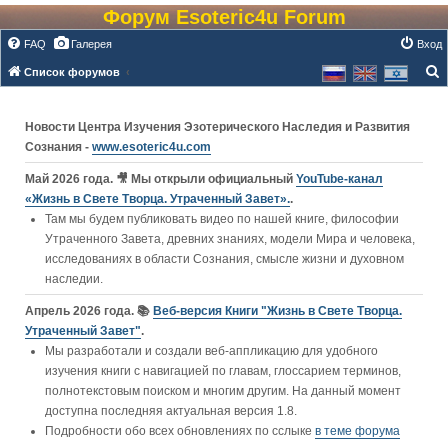
Форум Esoteric4u Forum
FAQ
Галерея
Вход
Список форумов
о
и
Новости Центра Изучения Эзотерического Наследия и Развития
с
Сознания -
www.esoteric4u.com
к
Май 2026 года. 🎥 Мы открыли официальный
YouTube‑канал
«Жизнь в Свете Творца. Утраченный Завет».
.
Там мы будем публиковать видео по нашей книге, философии
Утраченного Завета, древних знаниях, модели Мира и человека,
исследованиях в области Сознания, смысле жизни и духовном
наследии.
Апрель 2026 года. 📚
Веб-версия Книги "Жизнь в Свете Творца.
Утраченный Завет"
.
Мы разработали и создали веб-аппликацию для удобного
изучения книги c навигацией по главам, глоссарием терминов,
полнотекстовым поиском и многим другим. На данный момент
доступна последняя актуальная версия 1.8.
Подробности обо всех обновлениях по сслыке
в теме форума