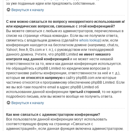
за уже поданные идеи или предложить собственные.
Вернуться к началу
С кем можно связаться по вопросу некорректного использования и/
или юридических вопросов, связанных с этой конференцией?
Вы можете связаться с любым из администраторов, перечисленных в
списке на странице «Наша команда». Если вы не получили ответа,
свяжитесь с владельцем домена (сделайте
whois lookup
) или, если
конференция находится на бесплатном домене (например, chat.ru,
Yahoo!, free.fr, f2s.com и т. п.), с руководством или техподдержкой
данного домена. Учтите, что phpBB Limited
не имеет никакого
контроля над данной конференцией
и не может нести никакой
ответственности за то, кем и как данная конференция используется.
Не обращайтесь к phpBB Limited по юридическим вопросам (о
приостановке работы конференции, ответственности за неё и т. д.),
которые
не относятся напрямую
к сайту phpBB.com или которые
частично относятся к программному обеспечению phpBB Limited. Если
же вы всё-таки пошлёте email в адрес phpBB Limited об
использовании данной конференции
третьей стороной
, то не ждите
подробного письма, или вы можете вообще не получить ответа.
Вернуться к началу
Как мне связаться с администратором конференции?
Все пользователи данной конференции могут использовать
соответствующую форму на странице «Связаться с
администрацией», если данная функция включена администратором.