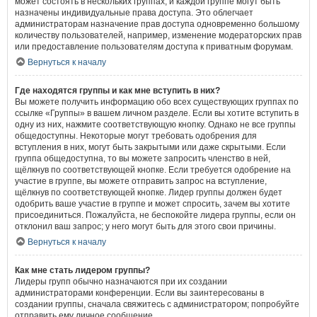
может состоять в нескольких группах, и каждой группе могут быть
назначены индивидуальные права доступа. Это облегчает
администраторам назначение прав доступа одновременно большому
количеству пользователей, например, изменение модераторских прав
или предоставление пользователям доступа к приватным форумам.
Вернуться к началу
Где находятся группы и как мне вступить в них?
Вы можете получить информацию обо всех существующих группах по
ссылке «Группы» в вашем личном разделе. Если вы хотите вступить в
одну из них, нажмите соответствующую кнопку. Однако не все группы
общедоступны. Некоторые могут требовать одобрения для
вступления в них, могут быть закрытыми или даже скрытыми. Если
группа общедоступна, то вы можете запросить членство в ней,
щёлкнув по соответствующей кнопке. Если требуется одобрение на
участие в группе, вы можете отправить запрос на вступление,
щёлкнув по соответствующей кнопке. Лидер группы должен будет
одобрить ваше участие в группе и может спросить, зачем вы хотите
присоединиться. Пожалуйста, не беспокойте лидера группы, если он
отклонил ваш запрос; у него могут быть для этого свои причины.
Вернуться к началу
Как мне стать лидером группы?
Лидеры групп обычно назначаются при их создании
администраторами конференции. Если вы заинтересованы в
создании группы, сначала свяжитесь с администратором; попробуйте
отправить ему личное сообщение.