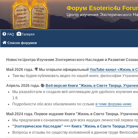
Форум Esoteric4u Foru
Центр изучения Эзотерического Н
FAQ
Галерея
Список форумов
Новости Центра Изучения Эзотерического Наследия и Развития Созна
Май 2026 года. 🎥 Мы открыли официальный
YouTube‑канал «Жизнь в С
Там мы будем публиковать видео по нашей книге, философии Утраченн
Апрель 2026 года. 📚
Веб-версия Книги "Жизнь в Свете Творца. Утраче
Мы разработали и создали веб-аппликацию для удобного изучения кни
1.8.
Подробности обо всех обновлениях по сслыке
в теме форума ниже
.
Май 2024 года. Первое издание Книги "Жизнь в Свете Творца. Утраченны
Мы предлагаем к ознакомлению для всех ищущих личностей первое п
"Эзотерическое Наследие" >>> Книга "Жизнь в Свете Творца.Утрач
Вопросы и отзывы по существу изложенной в данном труде Философии