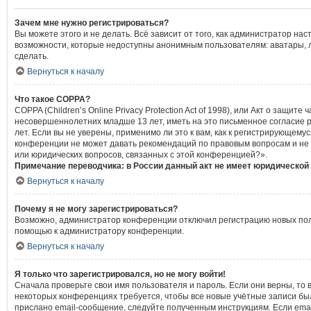
Зачем мне нужно регистрироваться?
Вы можете этого и не делать. Всё зависит от того, как администратор 
возможности, которые недоступны анонимным пользователям: аватары, лич
сделать.
Вернуться к началу
Что такое COPPA?
COPPA (Children’s Online Privacy Protection Act of 1998), или Акт о защ
несовершеннолетних младше 13 лет, иметь на это письменное согласие 
лет. Если вы не уверены, применимо ли это к вам, как к регистрирующем
конференции не может давать рекомендаций по правовым вопросам и не я
или юридических вопросов, связанных с этой конференцией?».
Примечание переводчика: в России данный акт не имеет юридической
Вернуться к началу
Почему я не могу зарегистрироваться?
Возможно, администратор конференции отключил регистрацию новых польз
помощью к администратору конференции.
Вернуться к началу
Я только что зарегистрировался, но не могу войти!
Сначала проверьте свои имя пользователя и пароль. Если они верны, то 
некоторых конференциях требуется, чтобы все новые учётные записи бы
прислано email-сообщение, следуйте полученным инструкциям. Если emai