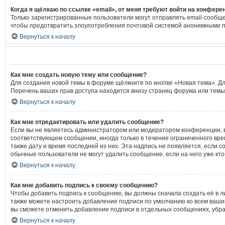
Когда я щёлкаю по ссылке «email», от меня требуют войти на конфере
Только зарегистрированные пользователи могут отправлять email-сообще
чтобы предотвратить злоупотребления почтовой системой анонимными 
Вернуться к началу
Как мне создать новую тему или сообщение?
Для создания новой темы в форуме щёлкните по кнопке «Новая тема». Д
Перечень ваших прав доступа находится внизу страниц форума или темы
Вернуться к началу
Как мне отредактировать или удалить сообщение?
Если вы не являетесь администратором или модератором конференции, в
соответствующем сообщении, иногда только в течение ограниченного врем
также дату и время последней из них. Эта надпись не появляется, если 
обычные пользователи не могут удалить сообщение, если на него уже кто
Вернуться к началу
Как мне добавить подпись к своему сообщению?
Чтобы добавить подпись к сообщению, вы должны сначала создать её в л
также можете настроить добавление подписи по умолчанию ко всем ваши
вы сможете отменить добавление подписи в отдельных сообщениях, убр
Вернуться к началу