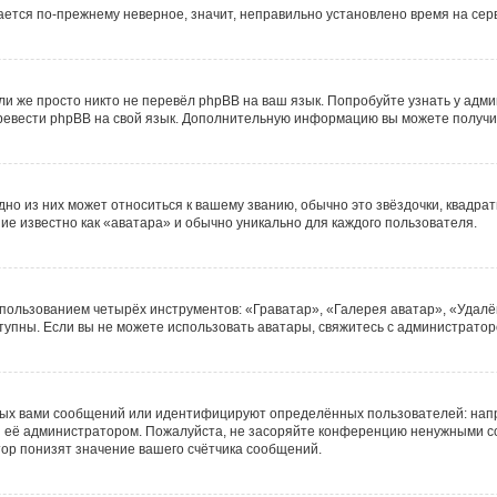
жается по-прежнему неверное, значит, неправильно установлено время на се
и же просто никто не перевёл phpBB на ваш язык. Попробуйте узнать у адм
 перевести phpBB на свой язык. Дополнительную информацию вы можете получи
но из них может относиться к вашему званию, обычно это звёздочки, квадрат
ие известно как «аватара» и обычно уникально для каждого пользователя.
спользованием четырёх инструментов: «Граватар», «Галерея аватар», «Удалё
оступны. Если вы не можете использовать аватары, свяжитесь с администрат
ных вами сообщений или идентифицируют определённых пользователей: нап
ы её администратором. Пожалуйста, не засоряйте конференцию ненужными со
ор понизят значение вашего счётчика сообщений.