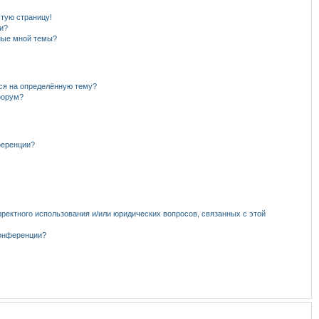
стую страницу!
и?
нные мной темы?
ься на определённую тему?
форум?
ференции?
рректного использования и/или юридических вопросов, связанных с этой
конференции?