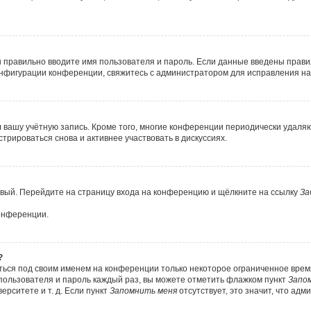
ы правильно вводите имя пользователя и пароль. Если данные введены прави
онфигурации конференции, свяжитесь с администратором для исправления на
л вашу учётную запись. Кроме того, многие конференции периодически удал
рироваться снова и активнее участвовать в дискуссиях.
новый. Перейдите на страницу входа на конференцию и щёлкните на ссылку
За
конференции.
?
ться под своим именем на конференции только некоторое ограниченное время.
 пользователя и пароль каждый раз, вы можете отметить флажком пункт
Запо
рситете и т. д. Если пункт
Запомнить меня
отсутствует, это значит, что ад