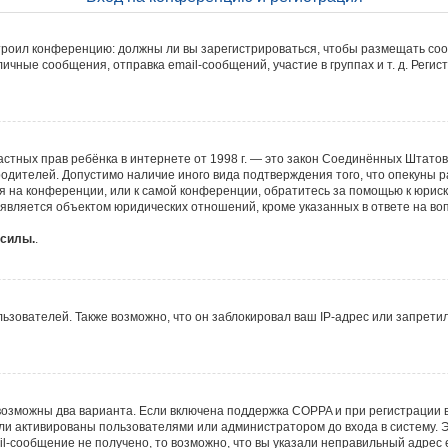
настроил конференцию: должны ли вы зарегистрироваться, чтобы размещать со
ные сообщения, отправка email-сообщений, участие в группах и т. д. Регист
ите частных прав ребёнка в интернете от 1998 г. — это закон Соединённых Шта
родителей. Допустимо наличие иного вида подтверждения того, что опекун
уся на конференции, или к самой конференции, обратитесь за помощью к юрис
вляется объектом юридических отношений, кроме указанных в ответе на воп
 силы.
.
ователей. Также возможно, что он заблокировал ваш IP-адрес или запретил
возможны два варианта. Если включена поддержка COPPA и при регистрации в
ли активированы пользователями или администратором до входа в систему. 
l-сообщение не получено, то возможно, что вы указали неправильный адрес e