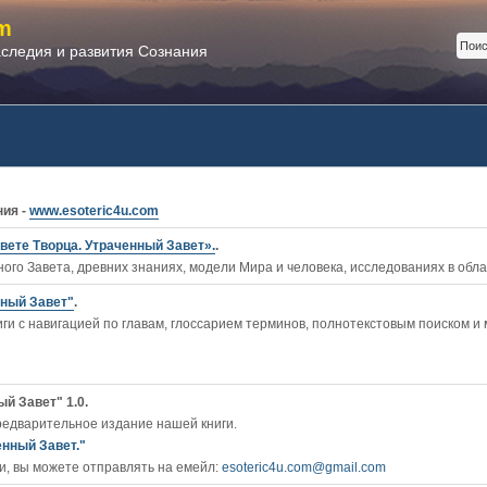
m
аследия и развития Сознания
ния -
www.esoteric4u.com
вете Творца. Утраченный Завет».
.
ого Завета, древних знаниях, модели Мира и человека, исследованиях в обл
нный Завет"
.
ги c навигацией по главам, глоссарием терминов, полнотекстовым поиском и
й Завет" 1.0.
редварительное издание нашей книги.
енный Завет."
, вы можете отправлять на емейл:
esoteric4u.com@gmail.com