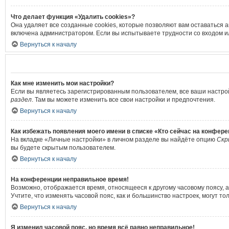
Что делает функция «Удалить cookies»?
Она удаляет все созданные cookies, которые позволяют вам оставаться 
включена администратором. Если вы испытываете трудности со входом и
Вернуться к началу
Как мне изменить мои настройки?
Если вы являетесь зарегистрированным пользователем, все ваши настро
раздел
. Там вы можете изменить все свои настройки и предпочтения.
Вернуться к началу
Как избежать появления моего имени в списке «Кто сейчас на конфер
На вкладке «Личные настройки» в личном разделе вы найдёте опцию
Скр
вы будете скрытым пользователем.
Вернуться к началу
На конференции неправильное время!
Возможно, отображается время, относящееся к другому часовому поясу, а н
Учтите, что изменять часовой пояс, как и большинство настроек, могут т
Вернуться к началу
Я изменил часовой пояс, но время всё равно неправильное!