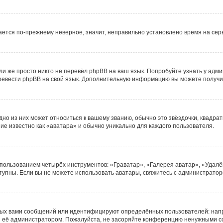
жается по-прежнему неверное, значит, неправильно установлено время на се
и же просто никто не перевёл phpBB на ваш язык. Попробуйте узнать у адм
 перевести phpBB на свой язык. Дополнительную информацию вы можете получи
но из них может относиться к вашему званию, обычно это звёздочки, квадрат
ие известно как «аватара» и обычно уникально для каждого пользователя.
спользованием четырёх инструментов: «Граватар», «Галерея аватар», «Удалё
оступны. Если вы не можете использовать аватары, свяжитесь с администрат
ных вами сообщений или идентифицируют определённых пользователей: нап
ы её администратором. Пожалуйста, не засоряйте конференцию ненужными со