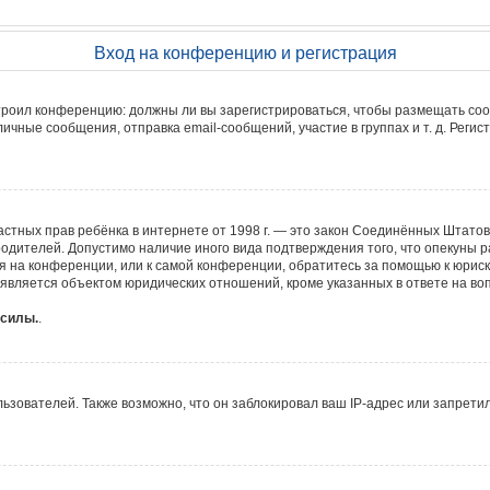
Вход на конференцию и регистрация
настроил конференцию: должны ли вы зарегистрироваться, чтобы размещать со
ные сообщения, отправка email-сообщений, участие в группах и т. д. Регист
ите частных прав ребёнка в интернете от 1998 г. — это закон Соединённых Шта
родителей. Допустимо наличие иного вида подтверждения того, что опекун
уся на конференции, или к самой конференции, обратитесь за помощью к юрис
вляется объектом юридических отношений, кроме указанных в ответе на воп
 силы.
.
ователей. Также возможно, что он заблокировал ваш IP-адрес или запретил