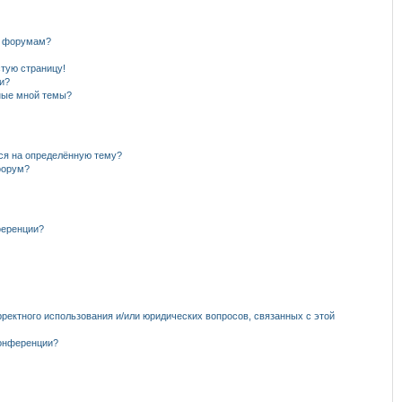
и форумам?
стую страницу!
и?
нные мной темы?
ься на определённую тему?
форум?
ференции?
рректного использования и/или юридических вопросов, связанных с этой
конференции?