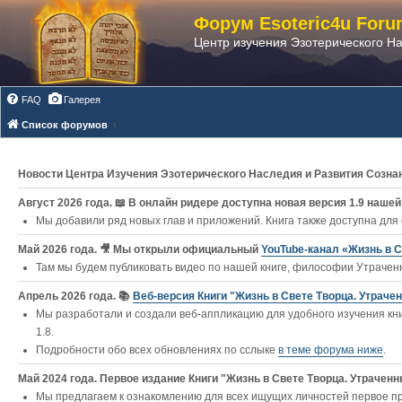
Форум Esoteric4u Foru
Центр изучения Эзотерического Н
FAQ
Галерея
Список форумов
Новости Центра Изучения Эзотерического Наследия и Развития Созна
Август 2026 года. 📖 В онлайн ридере доступна новая версия 1.9 нашей 
Мы добавили ряд новых глав и приложений. Книга также доступна для
Май 2026 года. 🎥 Мы открыли официальный
YouTube‑канал «Жизнь в С
Там мы будем публиковать видео по нашей книге, философии Утраченн
Апрель 2026 года. 📚
Веб-версия Книги "Жизнь в Свете Творца. Утраче
Мы разработали и создали веб-аппликацию для удобного изучения кни
1.8.
Подробности обо всех обновлениях по сслыке
в теме форума ниже
.
Май 2024 года. Первое издание Книги "Жизнь в Свете Творца. Утраченны
Мы предлагаем к ознакомлению для всех ищущих личностей первое п