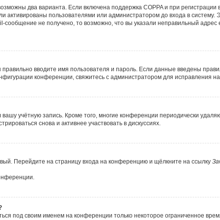
возможны два варианта. Если включена поддержка COPPA и при регистрации в
ли активированы пользователями или администратором до входа в систему. 
l-сообщение не получено, то возможно, что вы указали неправильный адрес e
ы правильно вводите имя пользователя и пароль. Если данные введены прави
онфигурации конференции, свяжитесь с администратором для исправления на
л вашу учётную запись. Кроме того, многие конференции периодически удал
рироваться снова и активнее участвовать в дискуссиях.
новый. Перейдите на страницу входа на конференцию и щёлкните на ссылку
За
конференции.
?
ться под своим именем на конференции только некоторое ограниченное время.