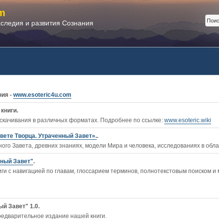
m
аследия и развития Сознания
ния -
www.esoteric4u.com
книги.
 скачивания в различных форматах. Подробнее по ссылке:
www.esoteric.wiki
вете Творца. Утраченный Завет».
.
ого Завета, древних знаниях, модели Мира и человека, исследованиях в обл
нный Завет"
.
ги c навигацией по главам, глоссарием терминов, полнотекстовым поиском и
й Завет" 1.0.
редварительное издание нашей книги.