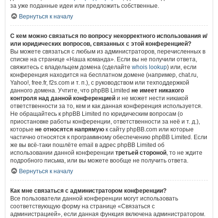
за уже поданные идеи или предложить собственные.
Вернуться к началу
С кем можно связаться по вопросу некорректного использования и/
или юридических вопросов, связанных с этой конференцией?
Вы можете связаться с любым из администраторов, перечисленных в
списке на странице «Наша команда». Если вы не получили ответа,
свяжитесь с владельцем домена (сделайте
whois lookup
) или, если
конференция находится на бесплатном домене (например, chat.ru,
Yahoo!, free.fr, f2s.com и т. п.), с руководством или техподдержкой
данного домена. Учтите, что phpBB Limited
не имеет никакого
контроля над данной конференцией
и не может нести никакой
ответственности за то, кем и как данная конференция используется.
Не обращайтесь к phpBB Limited по юридическим вопросам (о
приостановке работы конференции, ответственности за неё и т. д.),
которые
не относятся напрямую
к сайту phpBB.com или которые
частично относятся к программному обеспечению phpBB Limited. Если
же вы всё-таки пошлёте email в адрес phpBB Limited об
использовании данной конференции
третьей стороной
, то не ждите
подробного письма, или вы можете вообще не получить ответа.
Вернуться к началу
Как мне связаться с администратором конференции?
Все пользователи данной конференции могут использовать
соответствующую форму на странице «Связаться с
администрацией», если данная функция включена администратором.