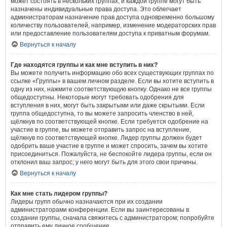
может состоять в нескольких группах, и каждой группе могут быть
назначены индивидуальные права доступа. Это облегчает
администраторам назначение прав доступа одновременно большому
количеству пользователей, например, изменение модераторских прав
или предоставление пользователям доступа к приватным форумам.
Вернуться к началу
Где находятся группы и как мне вступить в них?
Вы можете получить информацию обо всех существующих группах по
ссылке «Группы» в вашем личном разделе. Если вы хотите вступить в
одну из них, нажмите соответствующую кнопку. Однако не все группы
общедоступны. Некоторые могут требовать одобрения для
вступления в них, могут быть закрытыми или даже скрытыми. Если
группа общедоступна, то вы можете запросить членство в ней,
щёлкнув по соответствующей кнопке. Если требуется одобрение на
участие в группе, вы можете отправить запрос на вступление,
щёлкнув по соответствующей кнопке. Лидер группы должен будет
одобрить ваше участие в группе и может спросить, зачем вы хотите
присоединиться. Пожалуйста, не беспокойте лидера группы, если он
отклонил ваш запрос; у него могут быть для этого свои причины.
Вернуться к началу
Как мне стать лидером группы?
Лидеры групп обычно назначаются при их создании
администраторами конференции. Если вы заинтересованы в
создании группы, сначала свяжитесь с администратором; попробуйте
отправить ему личное сообщение.