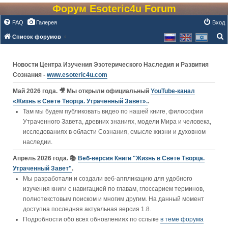
Форум Esoteric4u Forum
FAQ
Галерея
Вход
Список форумов
о
и
Новости Центра Изучения Эзотерического Наследия и Развития
с
Сознания -
www.esoteric4u.com
к
Май 2026 года. 🎥 Мы открыли официальный
YouTube‑канал
«Жизнь в Свете Творца. Утраченный Завет».
.
Там мы будем публиковать видео по нашей книге, философии
Утраченного Завета, древних знаниях, модели Мира и человека,
исследованиях в области Сознания, смысле жизни и духовном
наследии.
Апрель 2026 года. 📚
Веб-версия Книги "Жизнь в Свете Творца.
Утраченный Завет"
.
Мы разработали и создали веб-аппликацию для удобного
изучения книги c навигацией по главам, глоссарием терминов,
полнотекстовым поиском и многим другим. На данный момент
доступна последняя актуальная версия 1.8.
Подробности обо всех обновлениях по сслыке
в теме форума