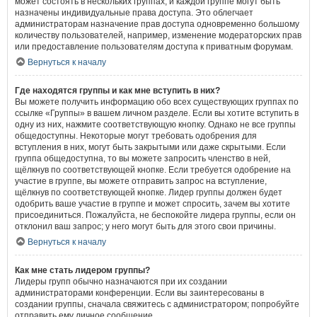
может состоять в нескольких группах, и каждой группе могут быть
назначены индивидуальные права доступа. Это облегчает
администраторам назначение прав доступа одновременно большому
количеству пользователей, например, изменение модераторских прав
или предоставление пользователям доступа к приватным форумам.
Вернуться к началу
Где находятся группы и как мне вступить в них?
Вы можете получить информацию обо всех существующих группах по
ссылке «Группы» в вашем личном разделе. Если вы хотите вступить в
одну из них, нажмите соответствующую кнопку. Однако не все группы
общедоступны. Некоторые могут требовать одобрения для
вступления в них, могут быть закрытыми или даже скрытыми. Если
группа общедоступна, то вы можете запросить членство в ней,
щёлкнув по соответствующей кнопке. Если требуется одобрение на
участие в группе, вы можете отправить запрос на вступление,
щёлкнув по соответствующей кнопке. Лидер группы должен будет
одобрить ваше участие в группе и может спросить, зачем вы хотите
присоединиться. Пожалуйста, не беспокойте лидера группы, если он
отклонил ваш запрос; у него могут быть для этого свои причины.
Вернуться к началу
Как мне стать лидером группы?
Лидеры групп обычно назначаются при их создании
администраторами конференции. Если вы заинтересованы в
создании группы, сначала свяжитесь с администратором; попробуйте
отправить ему личное сообщение.