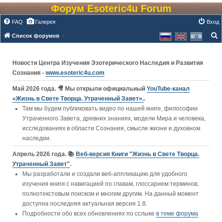
Форум Esoteric4u Forum
FAQ
Галерея
Вход
Список форумов
о
и
Новости Центра Изучения Эзотерического Наследия и Развития
с
Сознания -
www.esoteric4u.com
к
Май 2026 года. 🎥 Мы открыли официальный
YouTube‑канал
«Жизнь в Свете Творца. Утраченный Завет».
.
Там мы будем публиковать видео по нашей книге, философии
Утраченного Завета, древних знаниях, модели Мира и человека,
исследованиях в области Сознания, смысле жизни и духовном
наследии.
Апрель 2026 года. 📚
Веб-версия Книги "Жизнь в Свете Творца.
Утраченный Завет"
.
Мы разработали и создали веб-аппликацию для удобного
изучения книги c навигацией по главам, глоссарием терминов,
полнотекстовым поиском и многим другим. На данный момент
доступна последняя актуальная версия 1.8.
Подробности обо всех обновлениях по сслыке
в теме форума