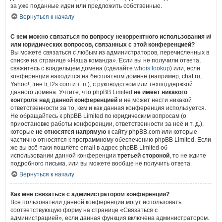
за уже поданные идеи или предложить собственные.
Вернуться к началу
С кем можно связаться по вопросу некорректного использования и/
или юридических вопросов, связанных с этой конференцией?
Вы можете связаться с любым из администраторов, перечисленных в
списке на странице «Наша команда». Если вы не получили ответа,
свяжитесь с владельцем домена (сделайте
whois lookup
) или, если
конференция находится на бесплатном домене (например, chat.ru,
Yahoo!, free.fr, f2s.com и т. п.), с руководством или техподдержкой
данного домена. Учтите, что phpBB Limited
не имеет никакого
контроля над данной конференцией
и не может нести никакой
ответственности за то, кем и как данная конференция используется.
Не обращайтесь к phpBB Limited по юридическим вопросам (о
приостановке работы конференции, ответственности за неё и т. д.),
которые
не относятся напрямую
к сайту phpBB.com или которые
частично относятся к программному обеспечению phpBB Limited. Если
же вы всё-таки пошлёте email в адрес phpBB Limited об
использовании данной конференции
третьей стороной
, то не ждите
подробного письма, или вы можете вообще не получить ответа.
Вернуться к началу
Как мне связаться с администратором конференции?
Все пользователи данной конференции могут использовать
соответствующую форму на странице «Связаться с
администрацией», если данная функция включена администратором.