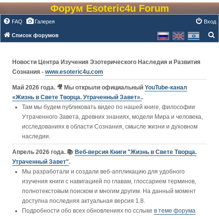
Форум Esoteric4u Forum
FAQ
Галерея
Вход
Список форумов
о
и
Новости Центра Изучения Эзотерического Наследия и Развития
с
Сознания -
www.esoteric4u.com
к
Май 2026 года. 🎥 Мы открыли официальный
YouTube‑канал
«Жизнь в Свете Творца. Утраченный Завет».
.
Там мы будем публиковать видео по нашей книге, философии
Утраченного Завета, древних знаниях, модели Мира и человека,
исследованиях в области Сознания, смысле жизни и духовном
наследии.
Апрель 2026 года. 📚
Веб-версия Книги "Жизнь в Свете Творца.
Утраченный Завет"
.
Мы разработали и создали веб-аппликацию для удобного
изучения книги c навигацией по главам, глоссарием терминов,
полнотекстовым поиском и многим другим. На данный момент
доступна последняя актуальная версия 1.8.
Подробности обо всех обновлениях по сслыке
в теме форума