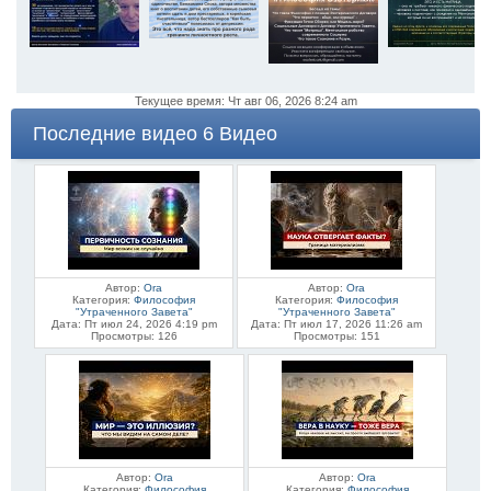
Текущее время: Чт авг 06, 2026 8:24 am
Последние видео 6 Видео
Автор:
Ora
Автор:
Ora
Категория:
Философия
Категория:
Философия
"Утраченного Завета"
"Утраченного Завета"
Дата: Пт июл 24, 2026 4:19 pm
Дата: Пт июл 17, 2026 11:26 am
Просмотры: 126
Просмотры: 151
Автор:
Ora
Автор:
Ora
Категория:
Философия
Категория:
Философия