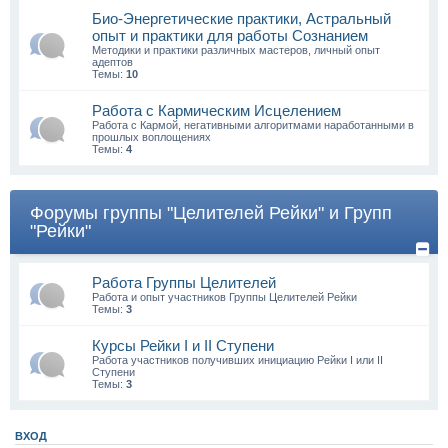
Био-Энергетические практики, Астральный
опыт и практики для работы Сознанием
Методики и практики различных мастеров, личный опыт
адептов
Темы:
10
Работа с Кармическим Исцелением
Работа с Кармой, негативными алгоритмами наработанными в
прошлых воплощениях
Темы:
4
Форумы группы "Целителей Рейки" и Групп
"Рейки"
Работа Группы Целителей
Работа и опыт участников Группы Целителей Рейки
Темы:
3
Курсы Рейки I и II Cтупени
Работа участников получивших инициацию Рейки I или II
Ступени
Темы:
3
ВХОД