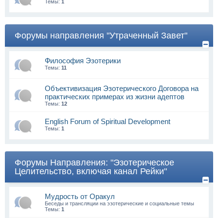
Темы:
1
Форумы направления "Утраченный Завет"
Философия Эзотерики
Темы:
11
Объективизация Эзотерического Договора на
практических примерах из жизни адептов
Темы:
12
English Forum of Spiritual Development
Темы:
1
Форумы Направления: "Эзотерическое
Целительство, включая канал Рейки"
Мудрость от Оракул
Беседы и трансляции на эзотерические и социальные темы
Темы:
1