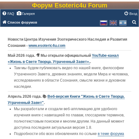
Форум Esoteric4u Forum
FAQ
Галерея
Вход
Список форумов
о
и
Новости Центра Изучения Эзотерического Наследия и Развития
с
Сознания -
www.esoteric4u.com
к
Май 2026 года. 🎥 Мы открыли официальный
YouTube‑канал
«Жизнь в Свете Творца. Утраченный Завет».
.
Там мы будем публиковать видео по нашей книге, философии
Утраченного Завета, древних знаниях, модели Мира и человека,
исследованиях в области Сознания, смысле жизни и духовном
наследии.
Апрель 2026 года. 📚
Веб-версия Книги "Жизнь в Свете Творца.
Утраченный Завет"
.
Мы разработали и создали веб-аппликацию для удобного
изучения книги c навигацией по главам, глоссарием терминов,
полнотекстовым поиском и многим другим. На данный момент
доступна последняя актуальная версия 1.8.
Подробности обо всех обновлениях по сслыке
в теме форума