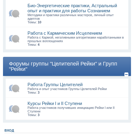
Био-Энергетические практики, Астральный
опыт и практики для работы Сознанием
Методики и практики различных мастеров, личный опыт
адептов
Темы:
10
Работа с Кармическим Исцелением
Работа с Кармой, негативными алгоритмами наработанными в
прошлых воплощениях
Темы:
4
Форумы группы "Целителей Рейки" и Групп
"Рейки"
Работа Группы Целителей
Работа и опыт участников Группы Целителей Рейки
Темы:
3
Курсы Рейки I и II Cтупени
Работа участников получивших инициацию Рейки I или II
Ступени
Темы:
3
ВХОД