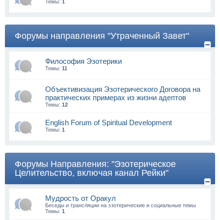
Темы:
1
Форумы направления "Утраченный Завет"
Философия Эзотерики
Темы:
11
Объективизация Эзотерического Договора на
практических примерах из жизни адептов
Темы:
12
English Forum of Spiritual Development
Темы:
1
Форумы Направления: "Эзотерическое
Целительство, включая канал Рейки"
Мудрость от Оракул
Беседы и трансляции на эзотерические и социальные темы
Темы:
1