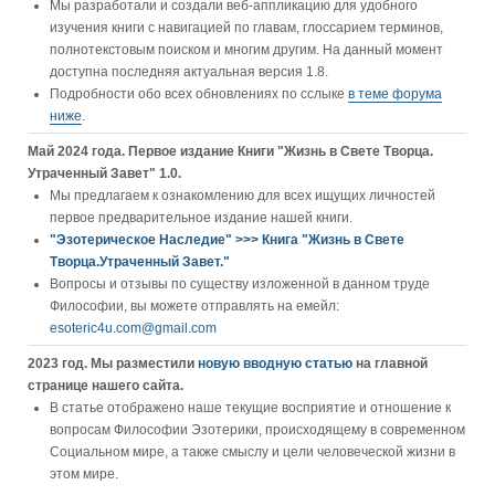
Мы разработали и создали веб-аппликацию для удобного
изучения книги c навигацией по главам, глоссарием терминов,
полнотекстовым поиском и многим другим. На данный момент
доступна последняя актуальная версия 1.8.
Подробности обо всех обновлениях по сслыке
в теме форума
ниже
.
Май 2024 года. Первое издание Книги "Жизнь в Свете Творца.
Утраченный Завет" 1.0.
Мы предлагаем к ознакомлению для всех ищущих личностей
первое предварительное издание нашей книги.
"Эзотерическое Наследие" >>> Книга "Жизнь в Свете
Творца.Утраченный Завет."
Вопросы и отзывы по существу изложенной в данном труде
Философии, вы можете отправлять на емейл:
esoteric4u.com@gmail.com
2023 год. Мы разместили
новую вводную статью
на главной
странице нашего сайта.
В статье отображено наше текущие восприятие и отношение к
вопросам Философии Эзотерики, происходящему в современном
Социальном мире, а также смыслу и цели человеческой жизни в
этом мире.