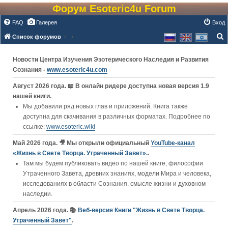
Форум Esoteric4u Forum
FAQ
Галерея
Вход
Список форумов
о
Новости Центра Изучения Эзотерического Наследия и Развития
и
Сознания -
www.esoteric4u.com
с
к
Август 2026 года. 📖 В онлайн ридере доступна новая версия 1.9
нашей книги.
Мы добавили ряд новых глав и приложений. Книга также
доступна для скачивания в различных форматах. Подробнее по
ссылке:
www.esoteric.wiki
Май 2026 года. 🎥 Мы открыли официальный
YouTube‑канал
«Жизнь в Свете Творца. Утраченный Завет».
.
Там мы будем публиковать видео по нашей книге, философии
Утраченного Завета, древних знаниях, модели Мира и человека,
исследованиях в области Сознания, смысле жизни и духовном
наследии.
Апрель 2026 года. 📚
Веб-версия Книги "Жизнь в Свете Творца.
Утраченный Завет"
.