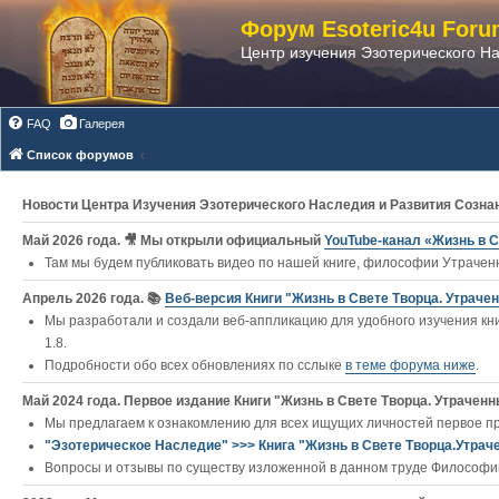
Форум Esoteric4u Foru
Центр изучения Эзотерического Н
FAQ
Галерея
Список форумов
Новости Центра Изучения Эзотерического Наследия и Развития Созна
Май 2026 года. 🎥 Мы открыли официальный
YouTube‑канал «Жизнь в С
Там мы будем публиковать видео по нашей книге, философии Утраченн
Апрель 2026 года. 📚
Веб-версия Книги "Жизнь в Свете Творца. Утраче
Мы разработали и создали веб-аппликацию для удобного изучения кни
1.8.
Подробности обо всех обновлениях по сслыке
в теме форума ниже
.
Май 2024 года. Первое издание Книги "Жизнь в Свете Творца. Утраченны
Мы предлагаем к ознакомлению для всех ищущих личностей первое п
"Эзотерическое Наследие" >>> Книга "Жизнь в Свете Творца.Утрач
Вопросы и отзывы по существу изложенной в данном труде Философии