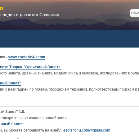
m
аследия и развития Сознания
ния -
www.esoteric4u.com
вете Творца. Утраченный Завет».
.
ого Завета, древних знаниях, модели Мира и человека, исследованиях в обл
нный Завет"
.
ги c навигацией по главам, глоссарием терминов, полнотекстовым поиском и
й Завет" 1.0.
редварительное издание нашей книги.
енный Завет."
, вы можете отправлять на емейл:
esoteric4u.com@gmail.com