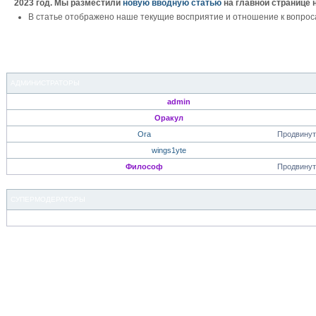
2023 год. Мы разместили
новую вводную статью
на главной странице 
В статье отображено наше текущие восприятие и отношение к вопрос
АДМИНИСТРАТОРЫ
admin
Оракул
Ora
Продвинут
wings1yte
Философ
Продвинут
СУПЕРМОДЕРАТОРЫ