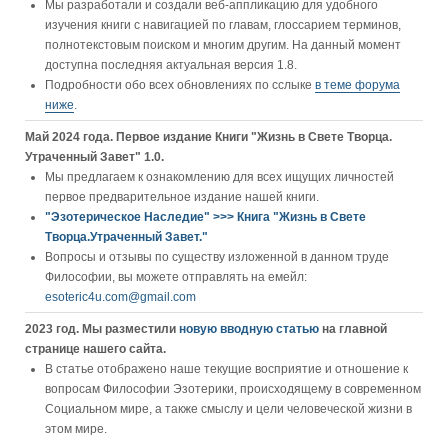
Мы разработали и создали веб-аппликацию для удобного
изучения книги c навигацией по главам, глоссарием терминов,
полнотекстовым поиском и многим другим. На данный момент
доступна последняя актуальная версия 1.8.
Подробности обо всех обновлениях по сслыке
в теме форума
ниже
.
Май 2024 года. Первое издание Книги "Жизнь в Свете Творца.
Утраченный Завет" 1.0.
Мы предлагаем к ознакомлению для всех ищущих личностей
первое предварительное издание нашей книги.
"Эзотерическое Наследие" >>> Книга "Жизнь в Свете
Творца.Утраченный Завет."
Вопросы и отзывы по существу изложенной в данном труде
Философии, вы можете отправлять на емейл:
esoteric4u.com@gmail.com
2023 год. Мы разместили
новую вводную статью
на главной
странице нашего сайта.
В статье отображено наше текущие восприятие и отношение к
вопросам Философии Эзотерики, происходящему в современном
Социальном мире, а также смыслу и цели человеческой жизни в
этом мире.