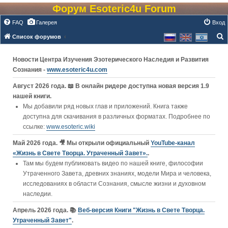
Форум Esoteric4u Forum
FAQ
Галерея
Вход
Список форумов
о
Новости Центра Изучения Эзотерического Наследия и Развития
и
Сознания -
www.esoteric4u.com
с
к
Август 2026 года. 📖 В онлайн ридере доступна новая версия 1.9
нашей книги.
Мы добавили ряд новых глав и приложений. Книга также
доступна для скачивания в различных форматах. Подробнее по
ссылке:
www.esoteric.wiki
Май 2026 года. 🎥 Мы открыли официальный
YouTube‑канал
«Жизнь в Свете Творца. Утраченный Завет».
.
Там мы будем публиковать видео по нашей книге, философии
Утраченного Завета, древних знаниях, модели Мира и человека,
исследованиях в области Сознания, смысле жизни и духовном
наследии.
Апрель 2026 года. 📚
Веб-версия Книги "Жизнь в Свете Творца.
Утраченный Завет"
.