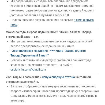
Мы разработали и создали веб-аппликацию для удобного
изучения книги c навигацией по главам, глоссарием терминов,
полнотекстовым поиском и многим другим. На данный момент
доступна последняя актуальная версия 1.8.
Подробности обо всех обновлениях по сслыке
в теме форума
ниже
.
Май 2024 года. Первое издание Книги "Жизнь в Свете Творца.
Утраченный Завет" 1.0.
Мы предлагаем к ознакомлению для всех ищущих личностей
первое предварительное издание нашей книги.
"Эзотерическое Наследие" >>> Книга "Жизнь в Свете
Творца.Утраченный Завет."
Вопросы и отзывы по существу изложенной в данном труде
Философии, вы можете отправлять на емейл:
esoteric4u.com@gmail.com
2023 год. Мы разместили
новую вводную статью
на главной
странице нашего сайта.
В статье отображено наше текущие восприятие и отношение к
вопросам Философии Эзотерики, происходящему в современном
Социальном мире, а также смыслу и цели человеческой жизни в
этом мире.