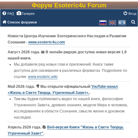
Форум Esoteric4u Forum
FAQ
Галерея
Вход
Список форумов
о
Новости Центра Изучения Эзотерического Наследия и Развития
и
Сознания -
www.esoteric4u.com
с
к
Август 2026 года. 📖 В онлайн ридере доступна новая версия 1.9
нашей книги.
Мы добавили ряд новых глав и приложений. Книга также
доступна для скачивания в различных форматах. Подробнее по
ссылке:
www.esoteric.wiki
Май 2026 года. 🎥 Мы открыли официальный
YouTube‑канал
«Жизнь в Свете Творца. Утраченный Завет».
.
Там мы будем публиковать видео по нашей книге, философии
Утраченного Завета, древних знаниях, модели Мира и человека,
исследованиях в области Сознания, смысле жизни и духовном
наследии.
Апрель 2026 года. 📚
Веб-версия Книги "Жизнь в Свете Творца.
Утраченный Завет"
.