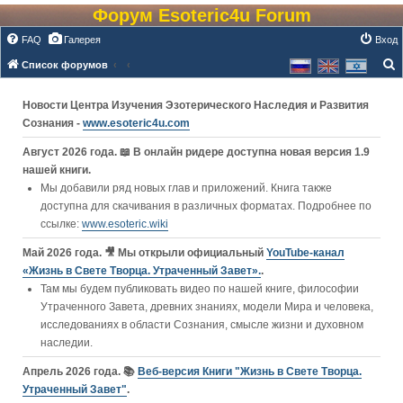
Форум Esoteric4u Forum
FAQ
Галерея
Вход
Список форумов
о
Новости Центра Изучения Эзотерического Наследия и Развития
и
Сознания -
www.esoteric4u.com
с
к
Август 2026 года. 📖 В онлайн ридере доступна новая версия 1.9
нашей книги.
Мы добавили ряд новых глав и приложений. Книга также
доступна для скачивания в различных форматах. Подробнее по
ссылке:
www.esoteric.wiki
Май 2026 года. 🎥 Мы открыли официальный
YouTube‑канал
«Жизнь в Свете Творца. Утраченный Завет».
.
Там мы будем публиковать видео по нашей книге, философии
Утраченного Завета, древних знаниях, модели Мира и человека,
исследованиях в области Сознания, смысле жизни и духовном
наследии.
Апрель 2026 года. 📚
Веб-версия Книги "Жизнь в Свете Творца.
Утраченный Завет"
.