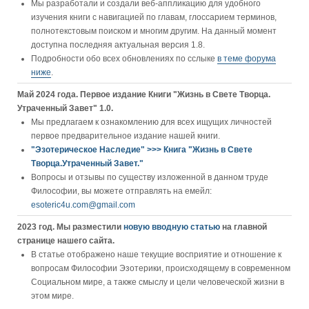
Мы разработали и создали веб-аппликацию для удобного
изучения книги c навигацией по главам, глоссарием терминов,
полнотекстовым поиском и многим другим. На данный момент
доступна последняя актуальная версия 1.8.
Подробности обо всех обновлениях по сслыке
в теме форума
ниже
.
Май 2024 года. Первое издание Книги "Жизнь в Свете Творца.
Утраченный Завет" 1.0.
Мы предлагаем к ознакомлению для всех ищущих личностей
первое предварительное издание нашей книги.
"Эзотерическое Наследие" >>> Книга "Жизнь в Свете
Творца.Утраченный Завет."
Вопросы и отзывы по существу изложенной в данном труде
Философии, вы можете отправлять на емейл:
esoteric4u.com@gmail.com
2023 год. Мы разместили
новую вводную статью
на главной
странице нашего сайта.
В статье отображено наше текущие восприятие и отношение к
вопросам Философии Эзотерики, происходящему в современном
Социальном мире, а также смыслу и цели человеческой жизни в
этом мире.