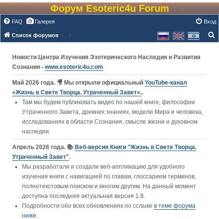
Форум Esoteric4u Forum
FAQ
Галерея
Вход
Список форумов
о
Новости Центра Изучения Эзотерического Наследия и Развития
и
Сознания -
www.esoteric4u.com
с
к
Май 2026 года. 🎥 Мы открыли официальный
YouTube‑канал
«Жизнь в Свете Творца. Утраченный Завет».
.
Там мы будем публиковать видео по нашей книге, философии
Утраченного Завета, древних знаниях, модели Мира и человека,
исследованиях в области Сознания, смысле жизни и духовном
наследии.
Апрель 2026 года. 📚
Веб-версия Книги "Жизнь в Свете Творца.
Утраченный Завет"
.
Мы разработали и создали веб-аппликацию для удобного
изучения книги c навигацией по главам, глоссарием терминов,
полнотекстовым поиском и многим другим. На данный момент
доступна последняя актуальная версия 1.8.
Подробности обо всех обновлениях по сслыке
в теме форума
ниже
.