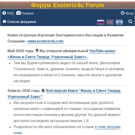
Форум Esoteric4u Forum
FAQ
Галерея
Вход
Список форумов
о
Новости Центра Изучения Эзотерического Наследия и Развития
и
Сознания -
www.esoteric4u.com
с
к
Май 2026 года. 🎥 Мы открыли официальный
YouTube‑канал
«Жизнь в Свете Творца. Утраченный Завет».
.
Там мы будем публиковать видео по нашей книге, философии
Утраченного Завета, древних знаниях, модели Мира и человека,
исследованиях в области Сознания, смысле жизни и духовном
наследии.
Апрель 2026 года. 📚
Веб-версия Книги "Жизнь в Свете Творца.
Утраченный Завет"
.
Мы разработали и создали веб-аппликацию для удобного
изучения книги c навигацией по главам, глоссарием терминов,
полнотекстовым поиском и многим другим. На данный момент
доступна последняя актуальная версия 1.8.
Подробности обо всех обновлениях по сслыке
в теме форума
ниже
.