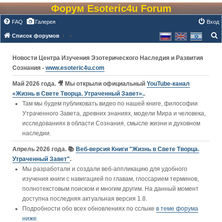
Форум Esoteric4u Forum
FAQ
Галерея
Вход
Список форумов
о
Новости Центра Изучения Эзотерического Наследия и Развития
и
Сознания -
www.esoteric4u.com
с
к
Май 2026 года. 🎥 Мы открыли официальный
YouTube‑канал
«Жизнь в Свете Творца. Утраченный Завет».
.
Там мы будем публиковать видео по нашей книге, философии
Утраченного Завета, древних знаниях, модели Мира и человека,
исследованиях в области Сознания, смысле жизни и духовном
наследии.
Апрель 2026 года. 📚
Веб-версия Книги "Жизнь в Свете Творца.
Утраченный Завет"
.
Мы разработали и создали веб-аппликацию для удобного
изучения книги c навигацией по главам, глоссарием терминов,
полнотекстовым поиском и многим другим. На данный момент
доступна последняя актуальная версия 1.8.
Подробности обо всех обновлениях по сслыке
в теме форума
ниже
.