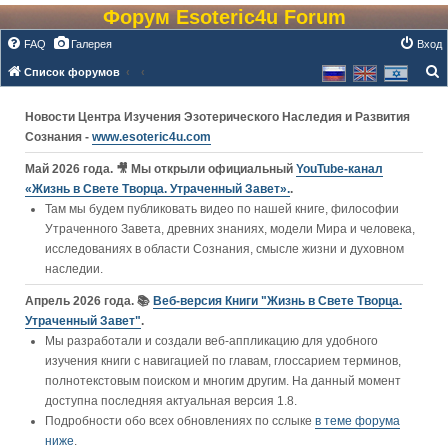
Форум Esoteric4u Forum
FAQ
Галерея
Вход
Список форумов
о
Новости Центра Изучения Эзотерического Наследия и Развития
и
Сознания -
www.esoteric4u.com
с
к
Май 2026 года. 🎥 Мы открыли официальный
YouTube‑канал
«Жизнь в Свете Творца. Утраченный Завет».
.
Там мы будем публиковать видео по нашей книге, философии
Утраченного Завета, древних знаниях, модели Мира и человека,
исследованиях в области Сознания, смысле жизни и духовном
наследии.
Апрель 2026 года. 📚
Веб-версия Книги "Жизнь в Свете Творца.
Утраченный Завет"
.
Мы разработали и создали веб-аппликацию для удобного
изучения книги c навигацией по главам, глоссарием терминов,
полнотекстовым поиском и многим другим. На данный момент
доступна последняя актуальная версия 1.8.
Подробности обо всех обновлениях по сслыке
в теме форума
ниже
.