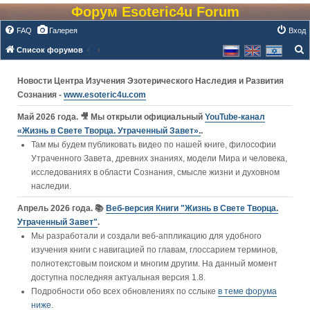
Форум Esoteric4u Forum
FAQ
Галерея
Вход
Список форумов
о
Новости Центра Изучения Эзотерического Наследия и Развития
и
Сознания -
www.esoteric4u.com
с
к
Май 2026 года. 🎥 Мы открыли официальный
YouTube‑канал
«Жизнь в Свете Творца. Утраченный Завет».
.
Там мы будем публиковать видео по нашей книге, философии
Утраченного Завета, древних знаниях, модели Мира и человека,
исследованиях в области Сознания, смысле жизни и духовном
наследии.
Апрель 2026 года. 📚
Веб-версия Книги "Жизнь в Свете Творца.
Утраченный Завет"
.
Мы разработали и создали веб-аппликацию для удобного
изучения книги c навигацией по главам, глоссарием терминов,
полнотекстовым поиском и многим другим. На данный момент
доступна последняя актуальная версия 1.8.
Подробности обо всех обновлениях по сслыке
в теме форума
ниже
.