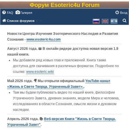
Форум Esoteric4u Forum
FAQ
Галерея
Вход
Список форумов
о
Новости Центра Изучения Эзотерического Наследия и Развития
и
Сознания -
www.esoteric4u.com
с
к
Август 2026 года. 📖 В онлайн ридере доступна новая версия 1.9
нашей книги.
Мы добавили ряд новых глав и приложений. Книга также
доступна для скачивания в различных форматах. Подробнее по
ссылке:
www.esoteric.wiki
Май 2026 года. 🎥 Мы открыли официальный
YouTube‑канал
«Жизнь в Свете Творца. Утраченный Завет».
.
Там мы будем публиковать видео по нашей книге, философии
Утраченного Завета, древних знаниях, модели Мира и человека,
исследованиях в области Сознания, смысле жизни и духовном
наследии.
Апрель 2026 года. 📚
Веб-версия Книги "Жизнь в Свете Творца.
Утраченный Завет"
.