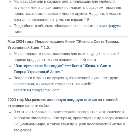
Мы разработали и создали веб-аппликацию для удобного
изучения книги c навигацией по главам, глоссарием терминов,
полнотекстовым поиском и многим другим. На данный момент
доступна последняя актуальная версия 1.8.
Подробности обо всех обновлениях по сслыке
в теме форума
ниже
.
Май 2024 года. Первое издание Книги "Жизнь в Свете Творца.
Утраченный Завет" 1.0.
Мы предлагаем к ознакомлению для всех ищущих личностей
первое предварительное издание нашей книги.
"Эзотерическое Наследие" >>> Книга "Жизнь в Свете
Творца.Утраченный Завет."
Вопросы и отзывы по существу изложенной в данном труде
Философии, вы можете отправлять на емейл:
esoteric4u.com@gmail.com
2023 год. Мы разместили
новую вводную статью
на главной
странице нашего сайта.
В статье отображено наше текущие восприятие и отношение к
вопросам Философии Эзотерики, происходящему в современном
Социальном мире, а также смыслу и цели человеческой жизни в
этом мире.