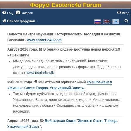
Форум Esoteric4u Forum
FAQ
Галерея
Вход
Список форумов
о
Новости Центра Изучения Эзотерического Наследия и Развития
и
Сознания -
www.esoteric4u.com
с
к
Август 2026 года. 📖 В онлайн ридере доступна новая версия 1.9
нашей книги.
Мы добавили ряд новых глав и приложений. Книга также
доступна для скачивания в различных форматах. Подробнее по
ссылке:
www.esoteric.wiki
Май 2026 года. 🎥 Мы открыли официальный
YouTube‑канал
«Жизнь в Свете Творца. Утраченный Завет».
.
Там мы будем публиковать видео по нашей книге, философии
Утраченного Завета, древних знаниях, модели Мира и человека,
исследованиях в области Сознания, смысле жизни и духовном
наследии.
Апрель 2026 года. 📚
Веб-версия Книги "Жизнь в Свете Творца.
Утраченный Завет"
.