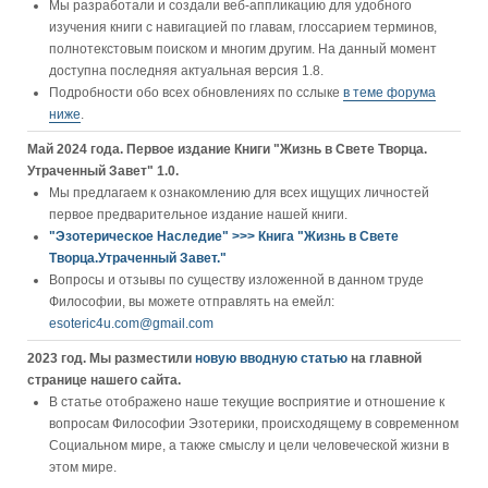
Мы разработали и создали веб-аппликацию для удобного
изучения книги c навигацией по главам, глоссарием терминов,
полнотекстовым поиском и многим другим. На данный момент
доступна последняя актуальная версия 1.8.
Подробности обо всех обновлениях по сслыке
в теме форума
ниже
.
Май 2024 года. Первое издание Книги "Жизнь в Свете Творца.
Утраченный Завет" 1.0.
Мы предлагаем к ознакомлению для всех ищущих личностей
первое предварительное издание нашей книги.
"Эзотерическое Наследие" >>> Книга "Жизнь в Свете
Творца.Утраченный Завет."
Вопросы и отзывы по существу изложенной в данном труде
Философии, вы можете отправлять на емейл:
esoteric4u.com@gmail.com
2023 год. Мы разместили
новую вводную статью
на главной
странице нашего сайта.
В статье отображено наше текущие восприятие и отношение к
вопросам Философии Эзотерики, происходящему в современном
Социальном мире, а также смыслу и цели человеческой жизни в
этом мире.