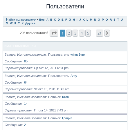
Пользователи
Найти пользователя
•
Все
A
B
C
D
E
F
G
H
I
J
K
L
M
N
O
P
Q
R
S
T
U
V
W
X
Y
Z
Другая
Страница
1
из
21
1
2
3
4
5
21
След.
205 пользователей
…
ИМЯ ПОЛЬЗОВАТЕЛЯ
Звание, Имя пользователя
Пользователь
wings1yte
Сообщения
85
Зарегистрирован
Ср окт 12, 2011 6:31 pm
Звание, Имя пользователя
Пользователь
Arey
Сообщения
64
Зарегистрирован
Чт окт 13, 2011 11:42 am
Звание, Имя пользователя
Новичок
Kron
Сообщения
14
Зарегистрирован
Пт окт 14, 2011 7:43 pm
Звание, Имя пользователя
Новичок
Грация
Сообщения
2