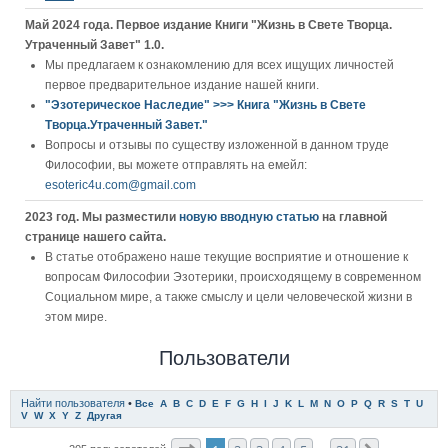
Май 2024 года. Первое издание Книги "Жизнь в Свете Творца.
Утраченный Завет" 1.0.
Мы предлагаем к ознакомлению для всех ищущих личностей
первое предварительное издание нашей книги.
"Эзотерическое Наследие" >>> Книга "Жизнь в Свете
Творца.Утраченный Завет."
Вопросы и отзывы по существу изложенной в данном труде
Философии, вы можете отправлять на емейл:
esoteric4u.com@gmail.com
2023 год. Мы разместили
новую вводную статью
на главной
странице нашего сайта.
В статье отображено наше текущие восприятие и отношение к
вопросам Философии Эзотерики, происходящему в современном
Социальном мире, а также смыслу и цели человеческой жизни в
этом мире.
Пользователи
Найти пользователя
•
Все
A
B
C
D
E
F
G
H
I
J
K
L
M
N
O
P
Q
R
S
T
U
V
W
X
Y
Z
Другая