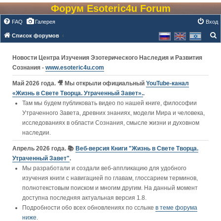
Форум Esoteric4u Forum
FAQ
Галерея
Вход
Список форумов
о
Новости Центра Изучения Эзотерического Наследия и Развития
и
Сознания -
www.esoteric4u.com
с
к
Май 2026 года. 🎥 Мы открыли официальный
YouTube‑канал
«Жизнь в Свете Творца. Утраченный Завет».
.
Там мы будем публиковать видео по нашей книге, философии
Утраченного Завета, древних знаниях, модели Мира и человека,
исследованиях в области Сознания, смысле жизни и духовном
наследии.
Апрель 2026 года. 📚
Веб-версия Книги "Жизнь в Свете Творца.
Утраченный Завет"
.
Мы разработали и создали веб-аппликацию для удобного
изучения книги c навигацией по главам, глоссарием терминов,
полнотекстовым поиском и многим другим. На данный момент
доступна последняя актуальная версия 1.8.
Подробности обо всех обновлениях по сслыке
в теме форума
ниже
.