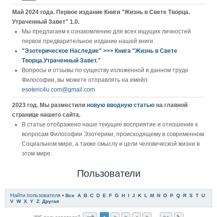
Май 2024 года. Первое издание Книги "Жизнь в Свете Творца.
Утраченный Завет" 1.0.
Мы предлагаем к ознакомлению для всех ищущих личностей
первое предварительное издание нашей книги.
"Эзотерическое Наследие" >>> Книга "Жизнь в Свете
Творца.Утраченный Завет."
Вопросы и отзывы по существу изложенной в данном труде
Философии, вы можете отправлять на емейл:
esoteric4u.com@gmail.com
2023 год. Мы разместили
новую вводную статью
на главной
странице нашего сайта.
В статье отображено наше текущие восприятие и отношение к
вопросам Философии Эзотерики, происходящему в современном
Социальном мире, а также смыслу и цели человеческой жизни в
этом мире.
Пользователи
Найти пользователя
•
Все
A
B
C
D
E
F
G
H
I
J
K
L
M
N
O
P
Q
R
S
T
U
V
W
X
Y
Z
Другая