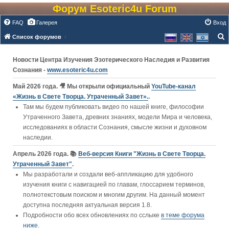
Форум Esoteric4u Forum
FAQ
Галерея
Вход
Список форумов
о
Новости Центра Изучения Эзотерического Наследия и Развития
и
Сознания -
www.esoteric4u.com
с
к
Май 2026 года. 🎥 Мы открыли официальный
YouTube‑канал
«Жизнь в Свете Творца. Утраченный Завет».
.
Там мы будем публиковать видео по нашей книге, философии
Утраченного Завета, древних знаниях, модели Мира и человека,
исследованиях в области Сознания, смысле жизни и духовном
наследии.
Апрель 2026 года. 📚
Веб-версия Книги "Жизнь в Свете Творца.
Утраченный Завет"
.
Мы разработали и создали веб-аппликацию для удобного
изучения книги c навигацией по главам, глоссарием терминов,
полнотекстовым поиском и многим другим. На данный момент
доступна последняя актуальная версия 1.8.
Подробности обо всех обновлениях по сслыке
в теме форума
ниже
.