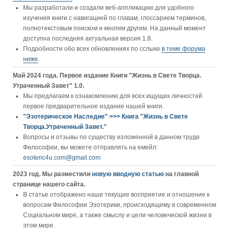
Мы разработали и создали веб-аппликацию для удобного
изучения книги c навигацией по главам, глоссарием терминов,
полнотекстовым поиском и многим другим. На данный момент
доступна последняя актуальная версия 1.8.
Подробности обо всех обновлениях по сслыке
в теме форума
ниже
.
Май 2024 года. Первое издание Книги "Жизнь в Свете Творца.
Утраченный Завет" 1.0.
Мы предлагаем к ознакомлению для всех ищущих личностей
первое предварительное издание нашей книги.
"Эзотерическое Наследие" >>> Книга "Жизнь в Свете
Творца.Утраченный Завет."
Вопросы и отзывы по существу изложенной в данном труде
Философии, вы можете отправлять на емейл:
esoteric4u.com@gmail.com
2023 год. Мы разместили
новую вводную статью
на главной
странице нашего сайта.
В статье отображено наше текущие восприятие и отношение к
вопросам Философии Эзотерики, происходящему в современном
Социальном мире, а также смыслу и цели человеческой жизни в
этом мире.