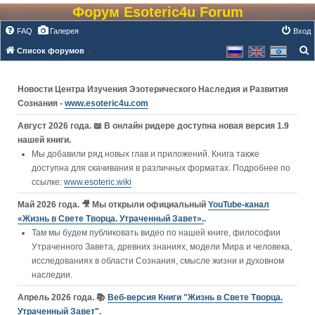
Форум Esoteric4u Forum
FAQ
Галерея
Вход
Список форумов
о
и
Новости Центра Изучения Эзотерического Наследия и Развития
с
Сознания -
www.esoteric4u.com
к
Август 2026 года. 📖 В онлайн ридере доступна новая версия 1.9
нашей книги.
Мы добавили ряд новых глав и приложений. Книга также
доступна для скачивания в различных форматах. Подробнее по
ссылке:
www.esoteric.wiki
Май 2026 года. 🎥 Мы открыли официальный
YouTube‑канал
«Жизнь в Свете Творца. Утраченный Завет».
.
Там мы будем публиковать видео по нашей книге, философии
Утраченного Завета, древних знаниях, модели Мира и человека,
исследованиях в области Сознания, смысле жизни и духовном
наследии.
Апрель 2026 года. 📚
Веб-версия Книги "Жизнь в Свете Творца.
Утраченный Завет"
.