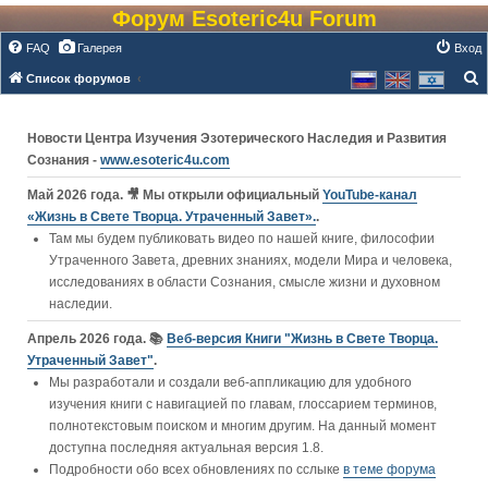
Форум Esoteric4u Forum
FAQ
Галерея
Вход
Список форумов
о
и
Новости Центра Изучения Эзотерического Наследия и Развития
с
Сознания -
www.esoteric4u.com
к
Май 2026 года. 🎥 Мы открыли официальный
YouTube‑канал
«Жизнь в Свете Творца. Утраченный Завет».
.
Там мы будем публиковать видео по нашей книге, философии
Утраченного Завета, древних знаниях, модели Мира и человека,
исследованиях в области Сознания, смысле жизни и духовном
наследии.
Апрель 2026 года. 📚
Веб-версия Книги "Жизнь в Свете Творца.
Утраченный Завет"
.
Мы разработали и создали веб-аппликацию для удобного
изучения книги c навигацией по главам, глоссарием терминов,
полнотекстовым поиском и многим другим. На данный момент
доступна последняя актуальная версия 1.8.
Подробности обо всех обновлениях по сслыке
в теме форума