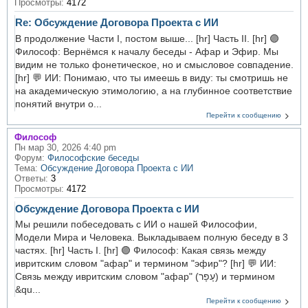
Просмотры:
4172
Re: Обсуждение Договора Проекта с ИИ
В продолжение Части I, постом выше... [hr] Часть II. [hr] 🟣
Философ: Вернёмся к началу беседы - Афар и Эфир. Мы
видим не только фонетическое, но и смысловое совпадение.
[hr] 💬 ИИ: Понимаю, что ты имеешь в виду: ты смотришь не
на академическую этимологию, а на глубинное соответствие
понятий внутри о...
Перейти к сообщению
Философ
Пн мар 30, 2026 4:40 pm
Форум:
Философские беседы
Тема:
Обсуждение Договора Проекта с ИИ
Ответы:
3
Просмотры:
4172
Обсуждение Договора Проекта с ИИ
Мы решили побеседовать с ИИ о нашей Философии,
Модели Мира и Человека. Выкладываем полную беседу в 3
частях. [hr] Часть I. [hr] 🟣 Философ: Какая связь между
ивритским словом "афар" и термином "эфир"? [hr] 💬 ИИ:
Связь между ивритским словом "афар" (עָפָר) и термином
&qu...
Перейти к сообщению