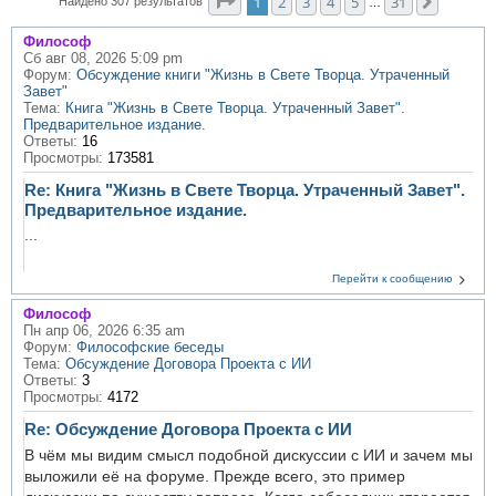
Страница
1
из
31
1
2
3
4
5
31
След.
Найдено 307 результатов
…
Философ
Сб авг 08, 2026 5:09 pm
Форум:
Обсуждение книги "Жизнь в Свете Творца. Утраченный
Завет"
Тема:
Книга "Жизнь в Свете Творца. Утраченный Завет".
Предварительное издание.
Ответы:
16
Просмотры:
173581
Re: Книга "Жизнь в Свете Творца. Утраченный Завет".
Предварительное издание.
...
Перейти к сообщению
Философ
Пн апр 06, 2026 6:35 am
Форум:
Философские беседы
Тема:
Обсуждение Договора Проекта с ИИ
Ответы:
3
Просмотры:
4172
Re: Обсуждение Договора Проекта с ИИ
В чём мы видим смысл подобной дискуссии с ИИ и зачем мы
выложили её на форуме. Прежде всего, это пример