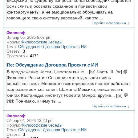
дискуссии по существу вопроса. Когда собеседник старается
осмыслить и осознать сказанное и привести свои
контраргументы, а не эмоционально обрушивать на
говорящего свою систему верований, как это...
Перейти к сообщению
Философ
Вс апр 05, 2026 5:07 pm
Форум:
Философские беседы
Тема:
Обсуждение Договора Проекта с ИИ
Ответы:
3
Просмотры:
4172
Re: Обсуждение Договора Проекта с ИИ
В продолжение Части II, постом выше... [hr] Часть III. [hr] 🟣
Философ: Развитие Сознания это отдельная очень
серьёзная тема. Множество эзотерических систем работают
над развитием сознания. Шаманы Мексики, описанные в
книгах Кастанеды, институт Роберта Монро, другие... [hr] 💬
ИИ: Понимаю, к чему ты ...
Перейти к сообщению
Философ
Сб апр 04, 2026 12:20 pm
Форум:
Философские беседы
Тема:
Обсуждение Договора Проекта с ИИ
Ответы:
3