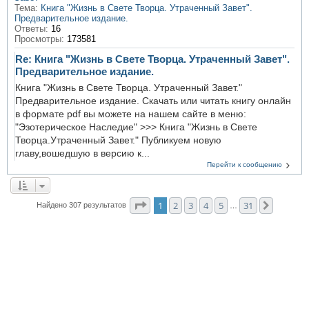
Тема:
Книга "Жизнь в Свете Творца. Утраченный Завет".
Предварительное издание.
Ответы:
16
Просмотры:
173581
Re: Книга "Жизнь в Свете Творца. Утраченный Завет".
Предварительное издание.
Книга "Жизнь в Свете Творца. Утраченный Завет."
Предварительное издание. Скачать или читать книгу онлайн
в формате pdf вы можете на нашем сайте в меню:
"Эзотерическое Наследие" >>> Книга "Жизнь в Свете
Творца.Утраченный Завет." Публикуем новую
главу,вошедшую в версию к...
Перейти к сообщению
Страница
1
из
31
1
2
3
4
5
31
След.
Найдено 307 результатов
…