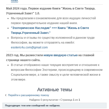
ниже
.
Май 2024 года. Первое издание Книги "Жизнь в Свете Творца.
Утраченный Завет" 1.0.
Мы предлагаем к ознакомлению для всех ищущих личностей
первое предварительное издание нашей книги.
"Эзотерическое Наследие" >>> Книга "Жизнь в Свете
Творца.Утраченный Завет."
Вопросы и отзывы по существу изложенной в данном труде
Философии, вы можете отправлять на емейл:
esoteric4u.com@gmail.com
2023 год. Мы разместили
новую вводную статью
на главной
странице нашего сайта.
В статье отображено наше текущие восприятие и отношение к
вопросам Философии Эзотерики, происходящему в современном
Социальном мире, а также смыслу и цели человеческой жизни в
этом мире.
Активные темы
Перейти к расширенному поиску
Найдено 0 результатов • Страница
1
из
1
Подходящих тем или сообщений не найдено.