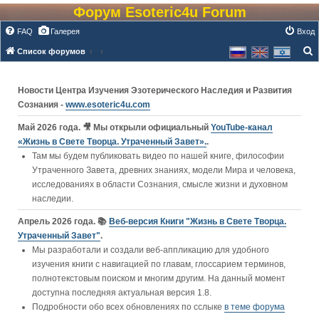
Форум Esoteric4u Forum
FAQ
Галерея
Вход
Список форумов
о
и
Новости Центра Изучения Эзотерического Наследия и Развития
с
Сознания -
www.esoteric4u.com
к
Май 2026 года. 🎥 Мы открыли официальный
YouTube‑канал
«Жизнь в Свете Творца. Утраченный Завет».
.
Там мы будем публиковать видео по нашей книге, философии
Утраченного Завета, древних знаниях, модели Мира и человека,
исследованиях в области Сознания, смысле жизни и духовном
наследии.
Апрель 2026 года. 📚
Веб-версия Книги "Жизнь в Свете Творца.
Утраченный Завет"
.
Мы разработали и создали веб-аппликацию для удобного
изучения книги c навигацией по главам, глоссарием терминов,
полнотекстовым поиском и многим другим. На данный момент
доступна последняя актуальная версия 1.8.
Подробности обо всех обновлениях по сслыке
в теме форума