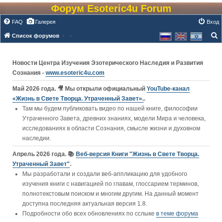
Форум Esoteric4u Forum
FAQ
Галерея
Вход
Список форумов
о
и
Новости Центра Изучения Эзотерического Наследия и Развития
с
Сознания -
www.esoteric4u.com
к
Май 2026 года. 🎥 Мы открыли официальный
YouTube‑канал
«Жизнь в Свете Творца. Утраченный Завет».
.
Там мы будем публиковать видео по нашей книге, философии
Утраченного Завета, древних знаниях, модели Мира и человека,
исследованиях в области Сознания, смысле жизни и духовном
наследии.
Апрель 2026 года. 📚
Веб-версия Книги "Жизнь в Свете Творца.
Утраченный Завет"
.
Мы разработали и создали веб-аппликацию для удобного
изучения книги c навигацией по главам, глоссарием терминов,
полнотекстовым поиском и многим другим. На данный момент
доступна последняя актуальная версия 1.8.
Подробности обо всех обновлениях по сслыке
в теме форума