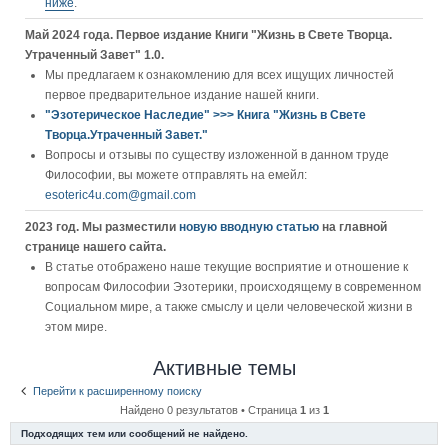
ниже
.
Май 2024 года. Первое издание Книги "Жизнь в Свете Творца.
Утраченный Завет" 1.0.
Мы предлагаем к ознакомлению для всех ищущих личностей
первое предварительное издание нашей книги.
"Эзотерическое Наследие" >>> Книга "Жизнь в Свете
Творца.Утраченный Завет."
Вопросы и отзывы по существу изложенной в данном труде
Философии, вы можете отправлять на емейл:
esoteric4u.com@gmail.com
2023 год. Мы разместили
новую вводную статью
на главной
странице нашего сайта.
В статье отображено наше текущие восприятие и отношение к
вопросам Философии Эзотерики, происходящему в современном
Социальном мире, а также смыслу и цели человеческой жизни в
этом мире.
Активные темы
Перейти к расширенному поиску
Найдено 0 результатов • Страница
1
из
1
Подходящих тем или сообщений не найдено.