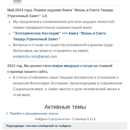
ниже
.
Май 2024 года. Первое издание Книги "Жизнь в Свете Творца.
Утраченный Завет" 1.0.
Мы предлагаем к ознакомлению для всех ищущих личностей
первое предварительное издание нашей книги.
"Эзотерическое Наследие" >>> Книга "Жизнь в Свете
Творца.Утраченный Завет."
Вопросы и отзывы по существу изложенной в данном труде
Философии, вы можете отправлять на емейл:
esoteric4u.com@gmail.com
2023 год. Мы разместили
новую вводную статью
на главной
странице нашего сайта.
В статье отображено наше текущие восприятие и отношение к
вопросам Философии Эзотерики, происходящему в современном
Социальном мире, а также смыслу и цели человеческой жизни в
этом мире.
Активные темы
Перейти к расширенному поиску
Найдено 0 результатов • Страница
1
из
1
Подходящих тем или сообщений не найдено.