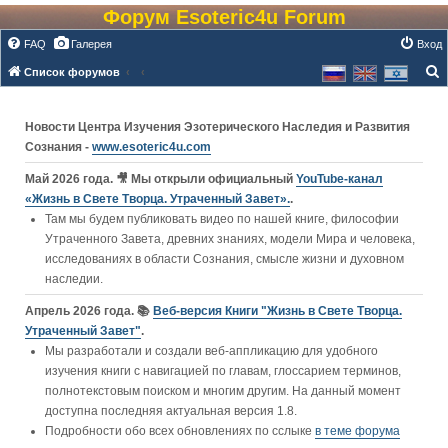
Форум Esoteric4u Forum
FAQ
Галерея
Вход
Список форумов
о
и
Новости Центра Изучения Эзотерического Наследия и Развития
с
Сознания -
www.esoteric4u.com
к
Май 2026 года. 🎥 Мы открыли официальный
YouTube‑канал
«Жизнь в Свете Творца. Утраченный Завет».
.
Там мы будем публиковать видео по нашей книге, философии
Утраченного Завета, древних знаниях, модели Мира и человека,
исследованиях в области Сознания, смысле жизни и духовном
наследии.
Апрель 2026 года. 📚
Веб-версия Книги "Жизнь в Свете Творца.
Утраченный Завет"
.
Мы разработали и создали веб-аппликацию для удобного
изучения книги c навигацией по главам, глоссарием терминов,
полнотекстовым поиском и многим другим. На данный момент
доступна последняя актуальная версия 1.8.
Подробности обо всех обновлениях по сслыке
в теме форума