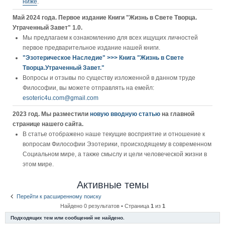
ниже
.
Май 2024 года. Первое издание Книги "Жизнь в Свете Творца.
Утраченный Завет" 1.0.
Мы предлагаем к ознакомлению для всех ищущих личностей
первое предварительное издание нашей книги.
"Эзотерическое Наследие" >>> Книга "Жизнь в Свете
Творца.Утраченный Завет."
Вопросы и отзывы по существу изложенной в данном труде
Философии, вы можете отправлять на емейл:
esoteric4u.com@gmail.com
2023 год. Мы разместили
новую вводную статью
на главной
странице нашего сайта.
В статье отображено наше текущие восприятие и отношение к
вопросам Философии Эзотерики, происходящему в современном
Социальном мире, а также смыслу и цели человеческой жизни в
этом мире.
Активные темы
Перейти к расширенному поиску
Найдено 0 результатов • Страница
1
из
1
Подходящих тем или сообщений не найдено.