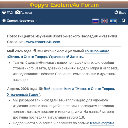
Форум Esoteric4u Forum
FAQ
Галерея
Вход
Список форумов
о
и
Новости Центра Изучения Эзотерического Наследия и Развития
с
Сознания -
www.esoteric4u.com
к
Май 2026 года. 🎥 Мы открыли официальный
YouTube‑канал
«Жизнь в Свете Творца. Утраченный Завет».
.
Там мы будем публиковать видео по нашей книге, философии
Утраченного Завета, древних знаниях, модели Мира и человека,
исследованиях в области Сознания, смысле жизни и духовном
наследии.
Апрель 2026 года. 📚
Веб-версия Книги "Жизнь в Свете Творца.
Утраченный Завет"
.
Мы разработали и создали веб-аппликацию для удобного
изучения книги c навигацией по главам, глоссарием терминов,
полнотекстовым поиском и многим другим. На данный момент
доступна последняя актуальная версия 1.8.
Подробности обо всех обновлениях по сслыке
в теме форума