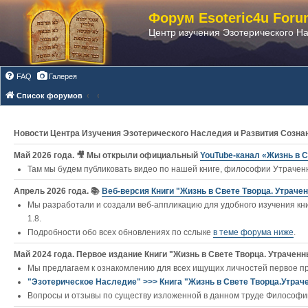
Форум Esoteric4u Foru
Центр изучения Эзотерического Н
FAQ
Галерея
Список форумов
Новости Центра Изучения Эзотерического Наследия и Развития Созна
Май 2026 года. 🎥 Мы открыли официальный
YouTube‑канал «Жизнь в С
Там мы будем публиковать видео по нашей книге, философии Утраченн
Апрель 2026 года. 📚
Веб-версия Книги "Жизнь в Свете Творца. Утраче
Мы разработали и создали веб-аппликацию для удобного изучения кни
1.8.
Подробности обо всех обновлениях по сслыке
в теме форума ниже
.
Май 2024 года. Первое издание Книги "Жизнь в Свете Творца. Утраченны
Мы предлагаем к ознакомлению для всех ищущих личностей первое п
"Эзотерическое Наследие" >>> Книга "Жизнь в Свете Творца.Утрач
Вопросы и отзывы по существу изложенной в данном труде Философии