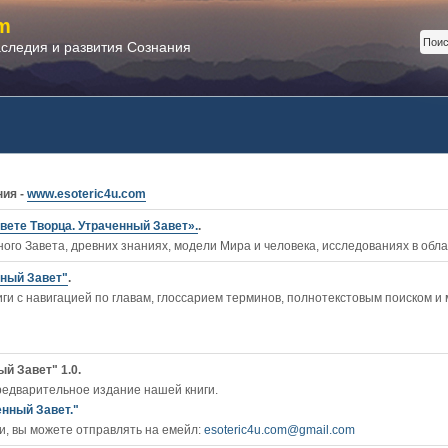
m
аследия и развития Сознания
ния -
www.esoteric4u.com
вете Творца. Утраченный Завет».
.
ого Завета, древних знаниях, модели Мира и человека, исследованиях в обл
нный Завет"
.
ги c навигацией по главам, глоссарием терминов, полнотекстовым поиском и
й Завет" 1.0.
редварительное издание нашей книги.
енный Завет."
, вы можете отправлять на емейл:
esoteric4u.com@gmail.com