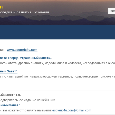
m
аследия и развития Сознания
ния -
www.esoteric4u.com
вете Творца. Утраченный Завет».
.
ого Завета, древних знаниях, модели Мира и человека, исследованиях в обл
нный Завет"
.
ги c навигацией по главам, глоссарием терминов, полнотекстовым поиском и
й Завет" 1.0.
редварительное издание нашей книги.
енный Завет."
, вы можете отправлять на емейл:
esoteric4u.com@gmail.com