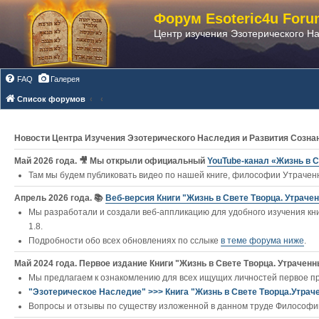
Форум Esoteric4u Foru
Центр изучения Эзотерического Н
FAQ
Галерея
Список форумов
Новости Центра Изучения Эзотерического Наследия и Развития Созна
Май 2026 года. 🎥 Мы открыли официальный
YouTube‑канал «Жизнь в С
Там мы будем публиковать видео по нашей книге, философии Утраченн
Апрель 2026 года. 📚
Веб-версия Книги "Жизнь в Свете Творца. Утраче
Мы разработали и создали веб-аппликацию для удобного изучения кни
1.8.
Подробности обо всех обновлениях по сслыке
в теме форума ниже
.
Май 2024 года. Первое издание Книги "Жизнь в Свете Творца. Утраченны
Мы предлагаем к ознакомлению для всех ищущих личностей первое п
"Эзотерическое Наследие" >>> Книга "Жизнь в Свете Творца.Утрач
Вопросы и отзывы по существу изложенной в данном труде Философии