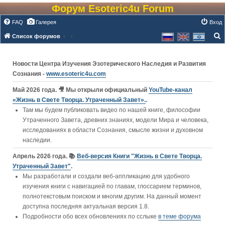
Форум Esoteric4u Forum
FAQ
Галерея
Вход
Список форумов
о
и
Новости Центра Изучения Эзотерического Наследия и Развития
с
Сознания -
www.esoteric4u.com
к
Май 2026 года. 🎥 Мы открыли официальный
YouTube‑канал
«Жизнь в Свете Творца. Утраченный Завет».
.
Там мы будем публиковать видео по нашей книге, философии
Утраченного Завета, древних знаниях, модели Мира и человека,
исследованиях в области Сознания, смысле жизни и духовном
наследии.
Апрель 2026 года. 📚
Веб-версия Книги "Жизнь в Свете Творца.
Утраченный Завет"
.
Мы разработали и создали веб-аппликацию для удобного
изучения книги c навигацией по главам, глоссарием терминов,
полнотекстовым поиском и многим другим. На данный момент
доступна последняя актуальная версия 1.8.
Подробности обо всех обновлениях по сслыке
в теме форума