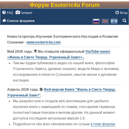
Форум Esoteric4u Forum
FAQ
Галерея
Вход
Список форумов
о
и
Новости Центра Изучения Эзотерического Наследия и Развития
с
Сознания -
www.esoteric4u.com
к
Май 2026 года. 🎥 Мы открыли официальный
YouTube‑канал
«Жизнь в Свете Творца. Утраченный Завет».
.
Там мы будем публиковать видео по нашей книге, философии
Утраченного Завета, древних знаниях, модели Мира и человека,
исследованиях в области Сознания, смысле жизни и духовном
наследии.
Апрель 2026 года. 📚
Веб-версия Книги "Жизнь в Свете Творца.
Утраченный Завет"
.
Мы разработали и создали веб-аппликацию для удобного
изучения книги c навигацией по главам, глоссарием терминов,
полнотекстовым поиском и многим другим. На данный момент
доступна последняя актуальная версия 1.8.
Подробности обо всех обновлениях по сслыке
в теме форума