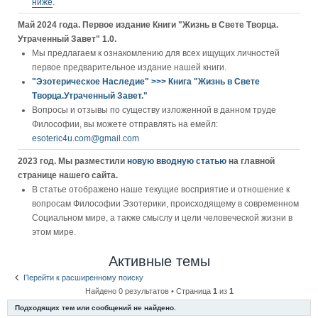
ниже
.
Май 2024 года. Первое издание Книги "Жизнь в Свете Творца.
Утраченный Завет" 1.0.
Мы предлагаем к ознакомлению для всех ищущих личностей
первое предварительное издание нашей книги.
"Эзотерическое Наследие" >>> Книга "Жизнь в Свете
Творца.Утраченный Завет."
Вопросы и отзывы по существу изложенной в данном труде
Философии, вы можете отправлять на емейл:
esoteric4u.com@gmail.com
2023 год. Мы разместили
новую вводную статью
на главной
странице нашего сайта.
В статье отображено наше текущие восприятие и отношение к
вопросам Философии Эзотерики, происходящему в современном
Социальном мире, а также смыслу и цели человеческой жизни в
этом мире.
Активные темы
Перейти к расширенному поиску
Найдено 0 результатов • Страница
1
из
1
Подходящих тем или сообщений не найдено.