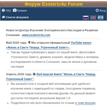
Форум Esoteric4u Forum
FAQ
Галерея
Вход
Список форумов
Новости Центра Изучения Эзотерического Наследия и Развития
Сознания -
www.esoteric4u.com
Май 2026 года. 🎥 Мы открыли официальный
YouTube‑канал
«Жизнь в Свете Творца. Утраченный Завет».
.
Там мы будем публиковать видео по нашей книге, философии
Утраченного Завета, древних знаниях, модели Мира и человека,
исследованиях в области Сознания, смысле жизни и духовном
наследии.
Апрель 2026 года. 📚
Веб-версия Книги "Жизнь в Свете Творца.
Утраченный Завет"
.
Мы разработали и создали веб-аппликацию для удобного
изучения книги c навигацией по главам, глоссарием терминов,
полнотекстовым поиском и многим другим. На данный момент
доступна последняя актуальная версия 1.8.
Подробности обо всех обновлениях по сслыке
в теме форума