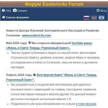
Форум Esoteric4u Forum
FAQ
Галерея
Вход
Список форумов
Новости Центра Изучения Эзотерического Наследия и Развития
Сознания -
www.esoteric4u.com
Май 2026 года. 🎥 Мы открыли официальный
YouTube‑канал
«Жизнь в Свете Творца. Утраченный Завет».
.
Там мы будем публиковать видео по нашей книге, философии
Утраченного Завета, древних знаниях, модели Мира и человека,
исследованиях в области Сознания, смысле жизни и духовном
наследии.
Апрель 2026 года. 📚
Веб-версия Книги "Жизнь в Свете Творца.
Утраченный Завет"
.
Мы разработали и создали веб-аппликацию для удобного
изучения книги c навигацией по главам, глоссарием терминов,
полнотекстовым поиском и многим другим. На данный момент
доступна последняя актуальная версия 1.8.
Подробности обо всех обновлениях по сслыке
в теме форума