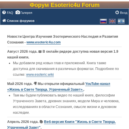
Форум Esoteric4u Forum
FAQ
Галерея
Вход
Список форумов
Новости Центра Изучения Эзотерического Наследия и Развития
Сознания -
www.esoteric4u.com
Август 2026 года. 📖 В онлайн ридере доступна новая версия 1.9
нашей книги.
Мы добавили ряд новых глав и приложений. Книга также
доступна для скачивания в различных форматах. Подробнее по
ссылке:
www.esoteric.wiki
Май 2026 года. 🎥 Мы открыли официальный
YouTube‑канал
«Жизнь в Свете Творца. Утраченный Завет».
.
Там мы будем публиковать видео по нашей книге, философии
Утраченного Завета, древних знаниях, модели Мира и человека,
исследованиях в области Сознания, смысле жизни и духовном
наследии.
Апрель 2026 года. 📚
Веб-версия Книги "Жизнь в Свете Творца.
Утраченный Завет"
.