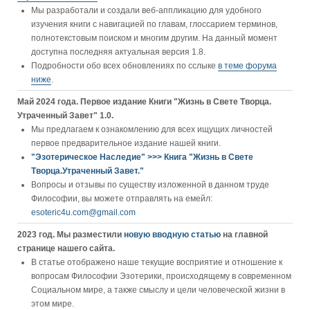
Мы разработали и создали веб-аппликацию для удобного
изучения книги c навигацией по главам, глоссарием терминов,
полнотекстовым поиском и многим другим. На данный момент
доступна последняя актуальная версия 1.8.
Подробности обо всех обновлениях по сслыке
в теме форума
ниже
.
Май 2024 года. Первое издание Книги "Жизнь в Свете Творца.
Утраченный Завет" 1.0.
Мы предлагаем к ознакомлению для всех ищущих личностей
первое предварительное издание нашей книги.
"Эзотерическое Наследие" >>> Книга "Жизнь в Свете
Творца.Утраченный Завет."
Вопросы и отзывы по существу изложенной в данном труде
Философии, вы можете отправлять на емейл:
esoteric4u.com@gmail.com
2023 год. Мы разместили
новую вводную статью
на главной
странице нашего сайта.
В статье отображено наше текущие восприятие и отношение к
вопросам Философии Эзотерики, происходящему в современном
Социальном мире, а также смыслу и цели человеческой жизни в
этом мире.