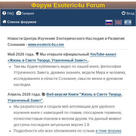
Форум Esoteric4u Forum
FAQ
Галерея
Вход
Список форумов
Новости Центра Изучения Эзотерического Наследия и Развития
Сознания -
www.esoteric4u.com
Май 2026 года. 🎥 Мы открыли официальный
YouTube‑канал
«Жизнь в Свете Творца. Утраченный Завет».
.
Там мы будем публиковать видео по нашей книге, философии
Утраченного Завета, древних знаниях, модели Мира и человека,
исследованиях в области Сознания, смысле жизни и духовном
наследии.
Апрель 2026 года. 📚
Веб-версия Книги "Жизнь в Свете Творца.
Утраченный Завет"
.
Мы разработали и создали веб-аппликацию для удобного
изучения книги c навигацией по главам, глоссарием терминов,
полнотекстовым поиском и многим другим. На данный момент
доступна последняя актуальная версия 1.8.
Подробности обо всех обновлениях по сслыке
в теме форума