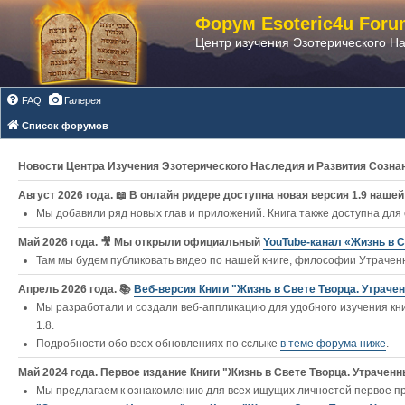
Форум Esoteric4u Foru
Центр изучения Эзотерического Н
FAQ
Галерея
Список форумов
Новости Центра Изучения Эзотерического Наследия и Развития Созна
Август 2026 года. 📖 В онлайн ридере доступна новая версия 1.9 нашей 
Мы добавили ряд новых глав и приложений. Книга также доступна для
Май 2026 года. 🎥 Мы открыли официальный
YouTube‑канал «Жизнь в С
Там мы будем публиковать видео по нашей книге, философии Утраченн
Апрель 2026 года. 📚
Веб-версия Книги "Жизнь в Свете Творца. Утраче
Мы разработали и создали веб-аппликацию для удобного изучения кни
1.8.
Подробности обо всех обновлениях по сслыке
в теме форума ниже
.
Май 2024 года. Первое издание Книги "Жизнь в Свете Творца. Утраченны
Мы предлагаем к ознакомлению для всех ищущих личностей первое п