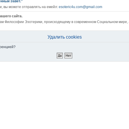
енный Завет."
, вы можете отправлять на емейл:
esoteric4u.com@gmail.com
нашего сайта.
ам Философии Эзотерики, происходящему в современном Социальном мире, а 
Удалить cookies
еренцией?