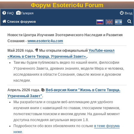
Форум Esoteric4u Forum
FAQ
Галерея
Вход
Список форумов
о
Новости Центра Изучения Эзотерического Наследия и Развития
и
Сознания -
www.esoteric4u.com
с
к
Май 2026 года. 🎥 Мы открыли официальный
YouTube‑канал
«Жизнь в Свете Творца. Утраченный Завет».
.
Там мы будем публиковать видео по нашей книге, философии
Утраченного Завета, древних знаниях, модели Мира и человека,
исследованиях в области Сознания, смысле жизни и духовном
наследии.
Апрель 2026 года. 📚
Веб-версия Книги "Жизнь в Свете Творца.
Утраченный Завет"
.
Мы разработали и создали веб-аппликацию для удобного
изучения книги c навигацией по главам, глоссарием терминов,
полнотекстовым поиском и многим другим. На данный момент
доступна последняя актуальная версия 1.8.
Подробности обо всех обновлениях по сслыке
в теме форума
ниже
.