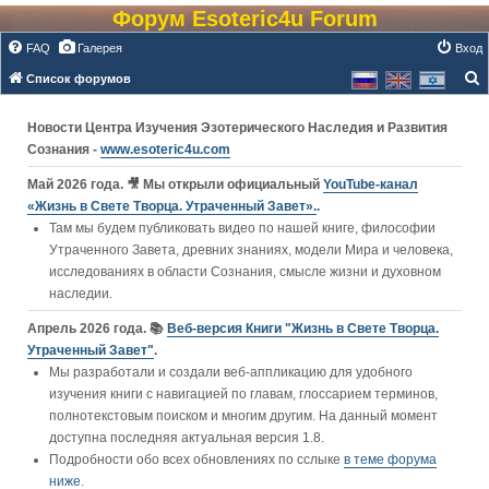
Форум Esoteric4u Forum
FAQ
Галерея
Вход
Список форумов
о
Новости Центра Изучения Эзотерического Наследия и Развития
и
Сознания -
www.esoteric4u.com
с
к
Май 2026 года. 🎥 Мы открыли официальный
YouTube‑канал
«Жизнь в Свете Творца. Утраченный Завет».
.
Там мы будем публиковать видео по нашей книге, философии
Утраченного Завета, древних знаниях, модели Мира и человека,
исследованиях в области Сознания, смысле жизни и духовном
наследии.
Апрель 2026 года. 📚
Веб-версия Книги "Жизнь в Свете Творца.
Утраченный Завет"
.
Мы разработали и создали веб-аппликацию для удобного
изучения книги c навигацией по главам, глоссарием терминов,
полнотекстовым поиском и многим другим. На данный момент
доступна последняя актуальная версия 1.8.
Подробности обо всех обновлениях по сслыке
в теме форума
ниже
.