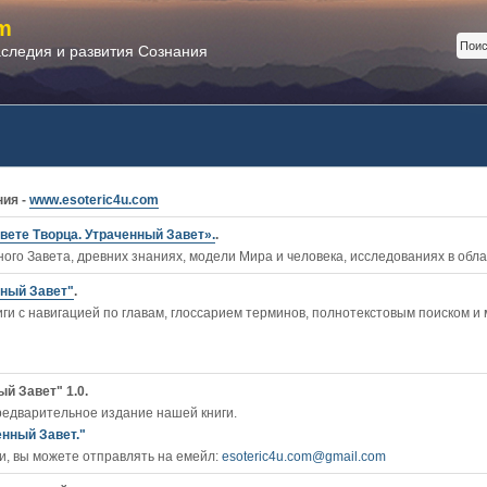
m
аследия и развития Сознания
ния -
www.esoteric4u.com
вете Творца. Утраченный Завет».
.
ого Завета, древних знаниях, модели Мира и человека, исследованиях в обл
нный Завет"
.
ги c навигацией по главам, глоссарием терминов, полнотекстовым поиском и
й Завет" 1.0.
редварительное издание нашей книги.
енный Завет."
, вы можете отправлять на емейл:
esoteric4u.com@gmail.com