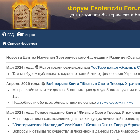
Форум Esoteric4u Foru
Центр изучения Эзотерического Н
FAQ
Галерея
Список форумов
Новости Центра Изучения Эзотерического Наследия и Развития Созна
Май 2026 года. 🎥 Мы открыли официальный
YouTube‑канал «Жизнь в С
Там мы будем публиковать видео по нашей книге, философии Утраченн
Апрель 2026 года. 📚
Веб-версия Книги "Жизнь в Свете Творца. Утраче
Мы разработали и создали веб-аппликацию для удобного изучения кни
1.8.
Подробности обо всех обновлениях по сслыке
в теме форума ниже
.
Май 2024 года. Первое издание Книги "Жизнь в Свете Творца. Утраченны
Мы предлагаем к ознакомлению для всех ищущих личностей первое п
"Эзотерическое Наследие" >>> Книга "Жизнь в Свете Творца.Утрач
Вопросы и отзывы по существу изложенной в данном труде Философии